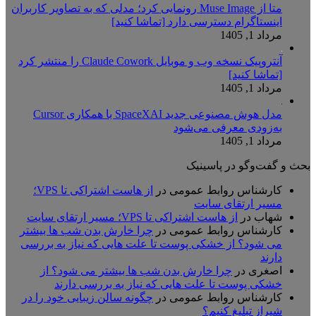
متا از Muse Image رونمایی کرد؛ مدلی که به تصاویر کاربران
اینستاگرام دسترسی دارد [تماشا کنید]
مرداد 1, 1405
آنتروپیک نسخه وب و موبایل Claude Cowork را منتشر کرد
[تماشا کنید]
مرداد 1, 1405
مدل هوش مصنوعی جدید SpaceXAI با همکاری Cursor
به‌زودی معرفی می‌شود
مرداد 1, 1405
بحث و گفت‌وگو در پاسینیک
کارشناس روابط عمومی
در
از هاست اشتراکی تا VPS؛
مسیر ارتقای سایت
شهاب
در
از هاست اشتراکی تا VPS؛ مسیر ارتقای سایت
کارشناس روابط عمومی
در
چرا خارش بدن شب ها بیشتر
می شود؟ از خشکی پوست تا علت هایی که نیاز به بررسی
دارند
اصغری
در
چرا خارش بدن شب ها بیشتر می شود؟ از
خشکی پوست تا علت هایی که نیاز به بررسی دارند
کارشناس روابط عمومی
در
چگونه سالن زیبایی خود را در
شیراز تبلیغ کنیم؟