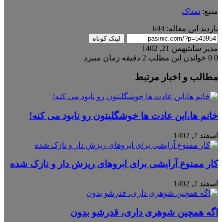
منبع:
نمناک
بازدید این مقاله:
644
لینک کوتاه
مدیر سایت
بهمن 21, 1402
0
0
خواندن این مطلب 2 دقیقه زمان میبرد
مطالب و اخبار مرتبط
خانم ها،این عادت ها خوشگلیتون رو نابود می کنه!
اسفند 7, 1402
کار ممنوع آرایشی برای ابروهای ریزش دار و نازک شده
اسفند 2, 1402
اگه همچین شوهری داری، قدرشو بدون