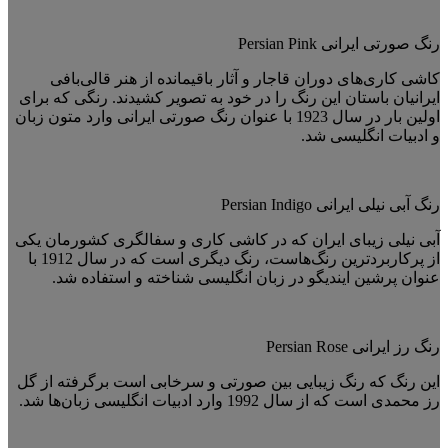
رنگ صورتی ایرانی Persian Pink
کاشی کاری‌های دوران قاجار و آثار باقیمانده از هنر قالی‌بافی
ایرانیان باستان این رنگ را در خود به تصویر کشیدند. رنگی که برای
اولین بار در سال 1923 با عنوان رنگ صورتی ایرانی وارد متون زبان
و ادبیات انگلیسی شد.
رنگ آبی نیلی ایرانی Persian Indigo
آبی نیلی زیبای ایران که در کاشی کاری و سفالگری کشورمان یکی
از پرکاربردترین رنگ‌هاست، رنگ دیگری است که در سال 1912 با
عنوان پرشین ایندیگو در زبان انگلیسی شناخته و استفاده شد.
رنگ رز ایرانی Persian Rose
این رنگ که رنگ زیبایی بین صورتی و سرخابی است برگرفته از گل
رز محمدی است که از سال 1992 وارد ادبیات انگلیسی زبان‌ها شد.