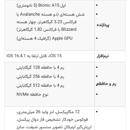
اپل Bionic A15 (5 نانومتری)
شش هسته‌ای (دو هسته Avalanche با
فرکانس 3.23 گیگاهرتز، چهار هسته
پردازنده
Blizzard با فرکانس 1.82 گیگاهرتز)
Apple GPU (گرافیک 4 هسته‌ای)
نرم‌افزار
iOS 15، قابل ارتقا به iOS 16.4.1
رم 4 با حافظه 128 گیگابایتی
رم 4 با حافظه 256 گیگابایتی
رم و حافظه
رم 4 با حافظه 512 گیگابایتی
نوع حافظه NVMe
12 مگاپیکسل، لنز واید 26 میلی‌متری،
فوکوس خودکار تشخیص فاز دوال پیکسل،
لرزش‌گیر اپتیکال تصویر سنسور شیفت، سایز