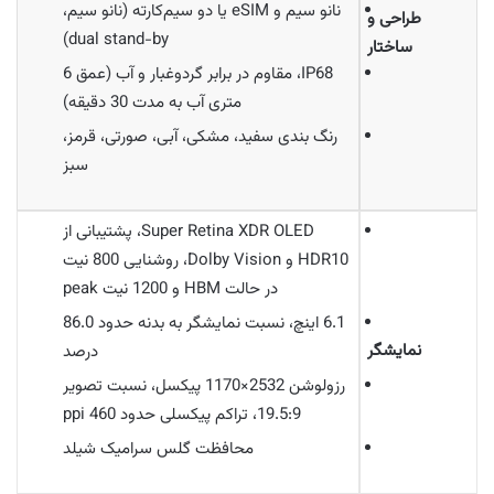
نانو سیم و eSIM یا دو سیم‌کارته (نانو سیم،
طراحی و
dual stand-by)
ساختار
IP68، مقاوم در برابر گردوغبار و آب (عمق 6
متری آب به مدت 30 دقیقه)
رنگ بندی سفید، مشکی، آبی، صورتی، قرمز،
سبز
Super Retina XDR OLED، پشتیبانی از
HDR10 و Dolby Vision، روشنایی 800 نیت
در حالت HBM و 1200 نیت peak
6.1 اینچ، نسبت نمایشگر به بدنه حدود 86.0
نمایشگر
درصد
رزولوشن 2532×1170 پیکسل، نسبت تصویر
19.5:9، تراکم پیکسلی حدود 460 ppi
محافظت گلس سرامیک شیلد