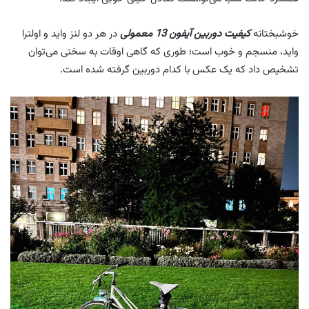
خوشبختانه
کیفیت دوربین آیفون 13 معمولی
در هر دو لنز واید و اولترا
واید، منسجم و خوب است؛ طوری که گاهی اوقات به سختی می‌توان
تشخیص داد که یک عکس با کدام دوربین گرفته شده است.