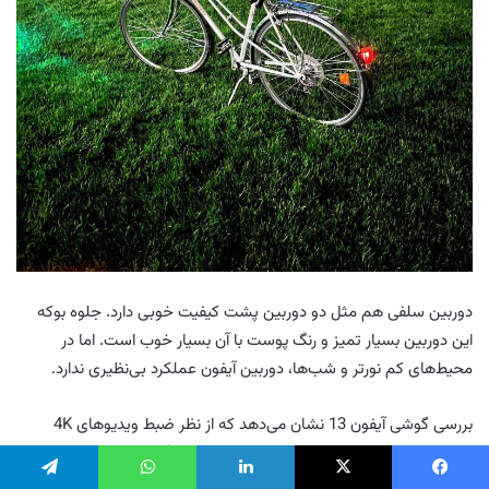
دوربین سلفی هم مثل دو دوربین پشت کیفیت خوبی دارد. جلوه بوکه
این دوربین بسیار تمیز و رنگ پوست با آن بسیار خوب است. اما در
محیط‌های کم نورتر و شب‌ها، دوربین آیفون عملکرد بی‌نظیری ندارد.
بررسی گوشی آیفون 13 نشان می‌دهد که از نظر ضبط ویدیوهای 4K
می‌توانید به دوربین اصلی و دوربین زاویه عریض گوشی اطمینان کنید.
تصاویر این دوربین‌ها کاملاً واضح هستند و معمولاً فوکوس خودکار
یس بوک
X
لینکدین
واتس آپ
تلگرام