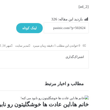
[ad_2]
بازدید این مقاله:
326
لینک کوتاه
0
0
خواندن این مطلب 1 دقیقه زمان میبرد
مدیر سایت
مهر 14, 1402
اشتراک‌گذاری
X
فیس
واتس
تلگرام
لینکدین
بوک
آپ
مطالب و اخبار مرتبط
خانم ها،این عادت ها خوشگلیتون رو نابو