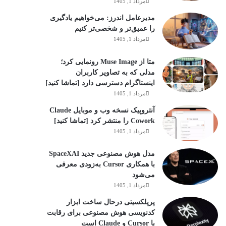
مرداد 1, 1405
مدیرعامل اندرز: می‌خواهیم یادگیری
را عمیق‌تر و شخصی‌تر کنیم
مرداد 1, 1405
متا از Muse Image رونمایی کرد؛
مدلی که به تصاویر کاربران
اینستاگرام دسترسی دارد [تماشا کنید]
مرداد 1, 1405
آنتروپیک نسخه وب و موبایل Claude
Cowork را منتشر کرد [تماشا کنید]
مرداد 1, 1405
مدل هوش مصنوعی جدید SpaceXAI
با همکاری Cursor به‌زودی معرفی
می‌شود
مرداد 1, 1405
پرپلکسیتی درحال ساخت ابزار
کدنویسی هوش مصنوعی برای رقابت
با Cursor و Claude است