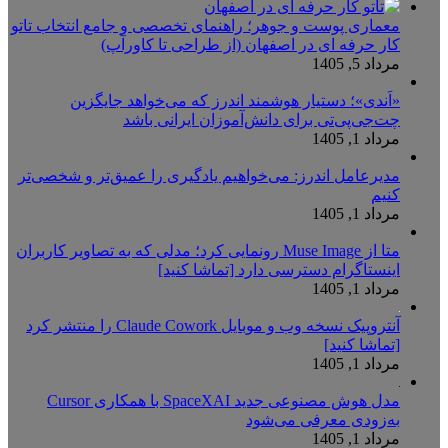
معماری پوست و جوهر؛ راهنمای تخصصی و جامع انتخاب تاتو
کار حرفه ای در اصفهان (از طراحی تا کاورآپ)
مرداد 5, 1405
«اَندی»؛ دستیار هوشمند اندرز که می‌خواهد جایگزین
چت‌جی‌پی‌تی برای دانش‌آموزان ایرانی باشد
مرداد 1, 1405
مدیرعامل اندرز: می‌خواهیم یادگیری را عمیق‌تر و شخصی‌تر
کنیم
مرداد 1, 1405
متا از Muse Image رونمایی کرد؛ مدلی که به تصاویر کاربران
اینستاگرام دسترسی دارد [تماشا کنید]
مرداد 1, 1405
آنتروپیک نسخه وب و موبایل Claude Cowork را منتشر کرد
[تماشا کنید]
مرداد 1, 1405
مدل هوش مصنوعی جدید SpaceXAI با همکاری Cursor
به‌زودی معرفی می‌شود
مرداد 1, 1405