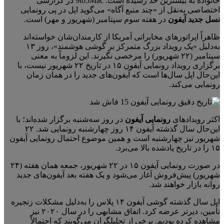
خانواده به بیشترین حد رسیده است. 9to5Mac در گزارشی
اختصاصی به‌نقل از «چند منبع آگاه» می‌گوید اپل در پی رونمایی
نسل جدید آیفون
در هفته‌ سوم سپتامبر (شهریور و مهر) است.
ظاهراً اپراتورهای مخابراتی آمریکا از کارمندان‌شان خواسته‌اند
به‌دلیل «یک رویداد بزرگ متمرکز بر گوشی هوشمند»، روز ۱۳
سپتامبر (۲۲ شهریور) را مرخصی نگیرند. این لزوماً به معنی
برگزاری رویداد رونمایی آیفون ۱۵ در تاریخ ۲۲ شهریور نیست، با
این‌حال اپل سال‌ها است که آیفون‌های جدید را در همان زمان
رونمایی می‌کند.
اکثر رویدادهای
رونمایی آیفون
در روز سه‌شنبه برگزار شده‌اند؛ با
این‌حال سال گذشته آیفون ۱۴ روز چهارشنبه رونمایی شد. ۲۲
شهریور نیز چهارشنبه است و همین موضوع احتمال رونمایی آیفون
۱۵ را در تاریخ یادشده بالا می‌برد.
در صورت رونمایی آیفون ۱۵ در ۲۲ شهریور، جمعه‌ همان هفته (۲۴
شهریور) پیش‌فروش آغاز می‌شود و یک هفته بعد آیفون‌های جدید
روانه‌ بازار خواهند شد.
اپل سال گذشته گوشی آیفون ۱۴ پلاس را به‌دلیل مشکلات زنجیره‌
تأمین، دیرتر عرضه کرد. اتفاق مشابهی را در سال ۲۰۲۰ نیز
مشاهده کرده بودیم. برخی از تحلیلگران می‌گویند که احتمالاً