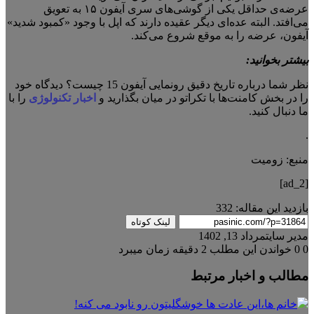
عرضه‌ی حداقل یکی از گوشی‌های سری آیفون ۱۵ به تعویق
می‌افتد. البته عده‌ای دیگر عقیده دارند که اپل با وجود «کمبود شدید»
آیفون، عرضه را به موقع شروع می‌کند.
بیشتر بخوانید:
نظر شما درباره تاریخ دقیق رونمایی آیفون 15 چیست؟ دیدگاه خود
را در بخش کامنت‌ها با تکراتو در میان بگذارید و
اخبار تکنولوژی
را با
ما دنبال کنید.
.
منبع: زومیت
[ad_2]
بازدید این مقاله:
332
لینک کوتاه
مدیر سایت
مرداد 13, 1402
0
0
خواندن این مطلب 2 دقیقه زمان میبرد
مطالب و اخبار مرتبط