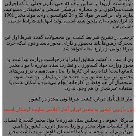
داروهاست، این‌ها بر اساس ماده 41 حتی قانون فعلی ما که اجرایی
هست هم‌اکنون برای مصارف پزشکی صنعتی و تحقیقاتی ممنوعیت
ندارند ولی بر اساس مواد 23 و 24 کنوانسیون واحد مواد مخدر 1961
که ایران هم به آن ملحق شده است، تولید اینها باید شرایط خاصی
داشته باشد.
ترحمی در تشریح شرایط کشت این محصولات گفت: شرط اول این
است که زمین‌ها باید محصور و دارای مجوز باشد و دوم اینکه خرید
صرفاً دولتی از زارع انجام خواهد شد.
وی ادامه داد: کشت شقایق الیفرا با درخواست وزارت بهداشت، با
مجوز وزارت جهاد کشاورزی و نظارت ستاد مبارزه با مواد مخدر
بلامانع است؛ لذا داریم این کارها را انجام می‌دهیم تا در زمین‌های
محصور این نوع شقایق و نه خشخاش تریاک‌دار، برداشت شود،
استحصال آن هم فقط در کارخانه انجام می‌شود و امکان نشت یا
استفاده غیرمجاز آن هم وجود ندارد.
آمار قابل‌تأمل درباره کِشت غیرقانونی مخدر در کشور
نیاز دارویی کشور به مخدر 2برابر آمار اعلامی نماینده لرستان است
مدیرکل حقوقی و مجلس ستاد مبارزه با مواد مخدر گفت: تا امسال
ما از کشفیات مواد مخدر و واردات، نیاز دارویی کشور را تأمین
می‌کردیم اما با توجه به اینکه افغانستان کاهش تولید داشت مجوز