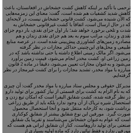
ترحمی با تأکید بر اینکه کاهش کشت خشخاش در افغانستان، باعث
کاهش شدید کشفیات هم شده است، گفت: معنای این زمزمه‌هایی
که الآن شنیده می‌شود، کشت قانونی خشخاش نیست، در لایحه‌ای
که در حال ارسال است، اتفاقاً با کشت غیرقانونی خشخاش به
شدت و تلخی برخورد خواهد شد؛ بار اول جزای نقدی، بار دوم جزای
نقدی و زندان، مراتب سوم به بعد هم جزای نقدی زندان و هم
مصادره زمین‌های کشاورزی پیش‌بینی شده است. در عرصه منابع
طبیعی و محل‌های این‌چنینی حداکثر مجازات در نظر گرفته
می‌شود. اگر مالک زمینی اطلاع داشته یا حتی نداشته باشد که در
زمین زراعی او، کشت مخدر انجام می‌شود، قیمت زمین برآورد
می‌شود و به‌عنوان مجازات تعیین می‌شود، دقیقاً در ماده 2 قانون
مبارزه با مواد مخدر، تشدید مجازات را برای کشت غیرمجاز در نظر
گرفته‌ایم.
مدیرکل حقوقی و مجلس ستاد مبارزه با مواد مخدر گفت: آن چیزی
که به نام الزام به کشت برای قسمتی از نیاز کشور برای تولید دارو
در نظر گرفته شده، کشت شقایق الیفرا است که امکان تیغ زدن و
استحصال شیره تریاک از آن وجود ندارد بلکه باید از طریق زراعی
برداشت شود، به کارخانه منتقل شود و آنجا استحصال محصول
صورت گیرد. مورفین این نوع شقایق بیشتر از شقایق کوکناری
است که عوام به‌عنوان خشخاش می‌شناسند و تقریباً یک شقایق
صنعتی برای تولید داروهاست، کنار آن شقایق ایرانی هم هست که
مورفین ندارد و فقط تبائین دارد که ماده اولیه بسیاری از