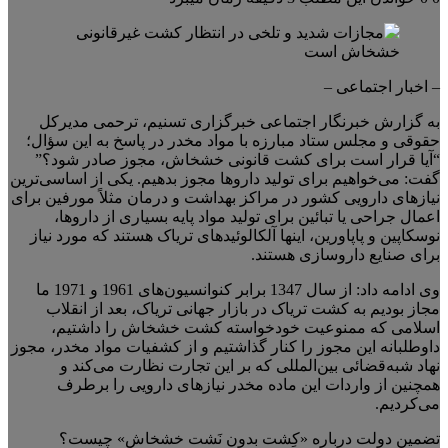
– اخبار اجتماعی –
به گزارش خبرنگار اجتماعی خبرگزاری تسنیم، ترحمی مدیرکل
حقوقی و مجلس ستاد مبارزه با مواد مخدر در پاسخ به این سؤال؛
“آیا قرار است برای کشت قانونی خشخاش، مجوز صادر شود؟”
گفت: می‌خواهیم برای تولید داروها مجوز بدهیم. یکی از اساسی‌ترین
نیازهای دارویی کشور در مراکز بهداشت و درمان مثلاً مورفین برای
اعمال جراحی یا تبائین برای تولید مواد پایه بسیاری از داروها،
نوسکاپین و پاپاورین، اینها آلکالوئیدهای تریاک هستند که مورد نیاز
برای صنایع داروسازی هستند.
وی ادامه داد: از سال 1347 برابر کنوانسیون‌های 1961 و 1971 ما
مجاز بودیم به کشت تریاک در بازار جهانی تریاک، بعد از انقلاب
اسلامی که ممنوعیت خودخواسته کشت خشخاش را داشتیم،
داوطلبانه این مجوز را کنار گذاشتیم و از کشفیات مواد مخدر، مجوز
نهاد شبه‌قضائی بین‌المللی که بر این تجارت نظارت می‌کند و
همچنین از واردات این ماده مخدر نیازهای دارویی را برطرف
می‌کردیم.
تضمین دولت درباره «کِشت بدون نَشت خشخاش» چیست؟