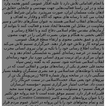
با انجام اقداماتی تلاش دارد تا علیه افکار عمومی کشور هجمه وارد
نماید و در این راستا فعالیت‌هایی جهت مهندسی و جابجایی حقایق در
اذهان ملت مسلمان ایران، صورت می‌پذیرد. بنابراین شرایط کنونی
ایجاب می کند تا رسانه های متعهد که آگاه و وفادار به اهداف و
رسالت‌های انقلاب اسلامی هستند به عنوان سنگرهای دفاعی و سپر
مقاومت در مقابل این هجمه‌ها ایجاد شده و فعالیت کنند تا بتوانند از
آرمان‌های مقدس نظام اسلامی دفاع کنند و با اطلاع رسانی و
آگاهی بخشی به هنگام و موثر، بصیرت افزایی را در جهت مصون
سازی و عمق بخشی معنوی و ارتقاء سطح فرهنگ عمومی،
سرلوحه کار و تلاش خود قرار دهند. خبرگزاری تسنیم تلاش می‌کند
تا رسالت اطلاع رسانی خود را با تکیه بر توان نیروی انسانی مجرب
و توانمند در عرصه رسانه‌ای کشور به شایستگی انجام دهد و به
عنوان مرکزی برای تربیت نیروی انسانی مورد نیاز جبهه رسانه‌ای
انقلاب اسلامی شناخته شود. تسنیم که به گفته رئیس سپاه
محمدعلی جعفری یکی از رسانه‌های مؤمن و انقلابی است که در
مقابله با توطئه‌های ضداسلامی و ضد بشری ستمگران وظیفه بسیار
سنگینی دارد، در سانحه پرواز شماره ۹۵۲۵ ژرمن‌وینگز یک تن از
نیروهای خود یعنی میلاد حجت‌الاسلامی در سمت خبرنگار را از
دست داد. صاحب امتیاز خبرگزاری تسنیم «مؤسسه آتی‌سازان
فرهنگ تسنیم» و مسئولیت مدیرعامل آن نیز برعهده سید مجید
قلی‌زاده‌ قرار دارد. تسنیم موفق شده است تا چند پروانه حق تکثیر
را با عنوان پروانه‌های کرییتیو کامنز (Creative Commons) دریافت
کند و تمام محتواهای خود را با این پروانه در اختیار عموم مردم قرار