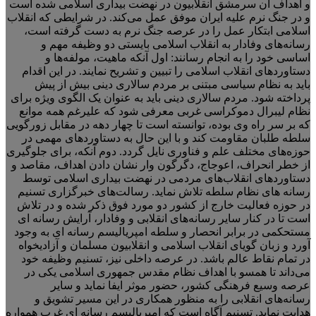
و اهداف آن سرمشق انقلابیون در نهضت بیداری اسلامی شده است
و در جنگ نرم علیه ایران موفق عمل می‌کند. در شرایطی که انقلاب
اسلامی ابتکار عمل را در عرصه جنگ نرم به دست گرفته است،
رسانه‌های وفادار به انقلاب اسلامی بایستی دو وظیفه مهم و
اساسی خود را به انجام رسانند: اول آنکه ماهیت، مولفه‌ها و
دستاوردهای انقلاب اسلامی را تبیین و تشریح نمایند. در این اقدام
باید به نظام سیاسی مبتنی بر مردم سالاری دینی بیش از پیش
پرداخته شود. مردم سالاری دینی باید به عنوان یک الگوی ویژه برای
نظام لیبرال دموکراسی غربی معرفی شود که علیرغم همه موانع
که بر سر راه وی بوده، توانسته است تا چهار دهه در مقابل زورگویی
سلطه طلبان مقاومت کند و با این حال به دستاوردهای مهمی در
حوزه‌های مختلف علم و فناوری نایل گردد. دوم آنکه، برای جلوگیری
از خطر انحراف، اعوجاج، دگرگون وار نشان دادن اهداف، مقاصد و
دستاوردهای انقلاب‌های مردمی در نهضت بیداری اسلامی توسط
رسانه های نظام سلطه تلاش نماید. رسالت‌های خبرگزاری تسنیم
در حوزه فعالیت خارج از کشور دو مورد فوق ذکر شده و در تلاش
است تا در کنار سایر رسانه‌های انقلابی و وفادار، آرایش رسانه ای
مستحکمی در برابر انحصار و سلطه امپریالیسم رسانه ای به وجود
آورد و زبان گویای انقلاب اسلامی و انقلابیون مسلمان و آزادیخواه
در تمام نقاط عالم باشد. در عرصه داخلی نیز، تسنیم وظیفه خود
می‌داند تا همسو با اهداف نظام مقدس جمهوری اسلامی یکی در
عرصه وسیع فرهنگی کشور، حضور موثر ایفا نماید و سایر
رسانه‌های انقلابی را به منظور همکاری در این مسیر تشویق و
هدایت نماید. تسنیم آگاه است که امپریالیسم رسانه ای غرب همواره