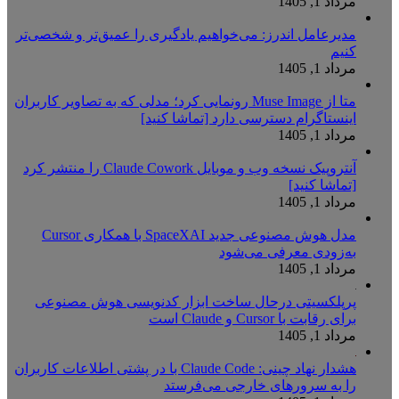
مرداد 1, 1405
مدیرعامل اندرز: می‌خواهیم یادگیری را عمیق‌تر و شخصی‌تر
کنیم
مرداد 1, 1405
متا از Muse Image رونمایی کرد؛ مدلی که به تصاویر کاربران
اینستاگرام دسترسی دارد [تماشا کنید]
مرداد 1, 1405
آنتروپیک نسخه وب و موبایل Claude Cowork را منتشر کرد
[تماشا کنید]
مرداد 1, 1405
مدل هوش مصنوعی جدید SpaceXAI با همکاری Cursor
به‌زودی معرفی می‌شود
مرداد 1, 1405
پرپلکسیتی درحال ساخت ابزار کدنویسی هوش مصنوعی
برای رقابت با Cursor و Claude است
مرداد 1, 1405
هشدار نهاد چینی: Claude Code با در پشتی اطلاعات کاربران
را به سرورهای خارجی می‌فرستد