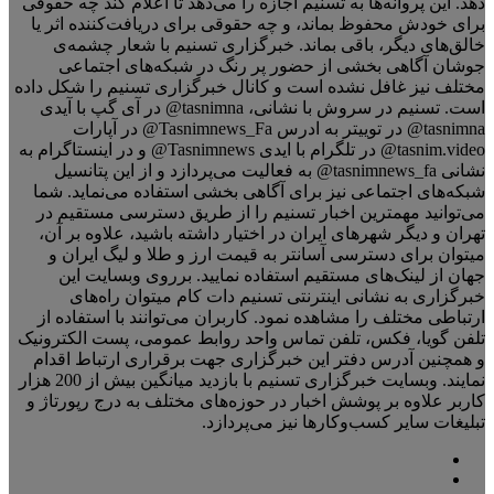
دهد. این پروانه‌ها به تسنیم اجازه را می‌دهد تا اعلام کند چه حقوقی
برای خودش محفوظ بماند، و چه حقوقی برای دریافت‌کننده اثر یا
خالق‌های دیگر، باقی بماند. خبرگزاری تسنیم با شعار چشمه‌ی
جوشان آگاهی بخشی از حضور پر رنگ در شبکه‌های اجتماعی
مختلف نیز غافل نشده است و کانال خبرگزاری تسنیم را شکل داده
است. تسنیم در سروش با نشانی، tasnimna@ در آی گپ با آیدی
tasnimna@ در توییتر به ادرس Tasnimnews_Fa@ در آپارات
tasnim.video@ در تلگرام با ایدی Tasnimnews@ و در اینستاگرام به
نشانی tasnimnews_fa@ به فعالیت می‌پردازد و از این پتانسیل
شبکه‌های اجتماعی نیز برای آگاهی بخشی استفاده می‌نماید. شما
می‌توانید مهمترین اخبار تسنیم را از طریق دسترسی مستقیم در
تهران و دیگر شهرهای ایران در اختیار داشته باشید، علاوه بر آن،
میتوان برای دسترسی آسانتر به قیمت ارز و طلا و لیگ ایران و
جهان از لینک‌های مستقیم استفاده نمایید. برروی وبسایت این
خبرگزاری به نشانی اینترنتی تسنیم دات کام میتوان راه‌های
ارتباطی مختلف را مشاهده نمود. کاربران می‌توانند با استفاده از
تلفن گویا، فکس، تلفن تماس واحد روابط عمومی، پست الکترونیک
و همچنین آدرس دفتر این خبرگزاری جهت برقراری ارتباط اقدام
نمایند. وبسایت خبرگزاری تسنیم با بازدید میانگین بیش از 200 هزار
کاربر علاوه بر پوشش اخبار در حوزه‌های مختلف به درج رپورتاژ و
تبلیغات سایر کسب‌وکارها نیز می‌پردازد.
وبسایت
X