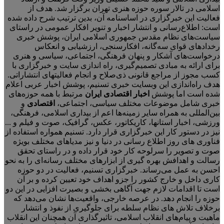
اسلامی در تالار سوره حوزه هنری تهران برگزار شد. هدف از
فعالیت این خبرگزاری در اساسنامه آن، بدین ترتیب شرح داده شده
است: اطلاع‌رسانی و انتشار اخبار و تنویر افکار عمومی در راستای
سیاست‌های نظام مقدس جمهوری اسلامی ایران، پوشش خبری
رخدادهای قوای سه‌گانه، افکارسنجی، ارزشیابی و انعکاس
درخواست‌های آشکار و پنهان فرهنگی، اجتماعی، سیاسی و هنری
برای ارائه به مبادی تصمیم‌گیری، راه اندازی سایت و خبرگزاری با
کسب مجوز از مراجع قانونی ذی‌صلاح و انجام فعالیتهای انتشاراتی.
هدف راه‌اندازی این وبسایت خبری تسنیم، پوشش اخبار عربی اعلام
شده است اما پوشش
اخبار اقتصادی ایران
مرتبط با همه حوزه‌های
خبری شامل موضوعات مختلف سیاسی، اجتماعی،
اقتصادی
و
بین‌المللی به همراه سایر زمینه‌ها اعم از بیداری اسلامی، فرهنگی،
ورزشی، اخبار استانها، کاریکاتور، عکس، گرافیک، صوت و فیلم و ...
نیز در دستور کار این خبرگزاری قرار دارد. تسنیم همواره استفاده از
فناوری های روز اطلاع رسانی در دنیا و نیز مدیاهای مختلف بویژه
صوت و تصویر را سرلوحه کار خود قرار داده و در راستای تحقق
رسالت و اهدافش بهره گیری از ابزارهای مختلف رسانه‌ای را به نحو
احسن به عمل می‌رساند. خبرگزاری تسنیم، فعالیت در دو حوزه
کاری داخل و خارج کشور را جزو اهداف خود تعیین کرده و بر آن
است تا اقدامات لازم جهت آگاهی بخشی و بصیرت افزایی در این دو
حوزه را انجام دهد. در عرصه خارجی، واقعیت‌ها نشان می‌دهد که
برخلاف تلاش های نظام سلطه برای جلوگیری از نفوذ و انتشار
ماهیت و پیام‌های انقلاب اسلامی، تاثیرگذاری آن همچنان این انقلاب