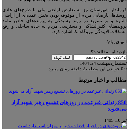
فرماندار شهرستان نیز به تعارض اراضی ملی با طرح‌های هادی
روستاها، نارضایی مردم از موقوفه بودن بخش عمده‌ای از اراضی
اشاره و بر تسریع در روند رسیدگی به پرونده‌های خاص مانند
پرونده‌های کثیرالشاکی و دسترسی مردم به جاده ساحلی و رفع
مشکلات آلایندگی نیروگاه نکا اشاره کرد.
انتهای پیام/
بازدید این مقاله:
93
لینک کوتاه
تسنیم
اردیبهشت 24, 1404
0
0
خواندن این مطلب 2 دقیقه زمان میبرد
مطالب و اخبار مرتبط
850 زندانی غیرعمد در روزهای تشییع رهبر شهید آزاد
می‌شوند
تیر 10, 1405