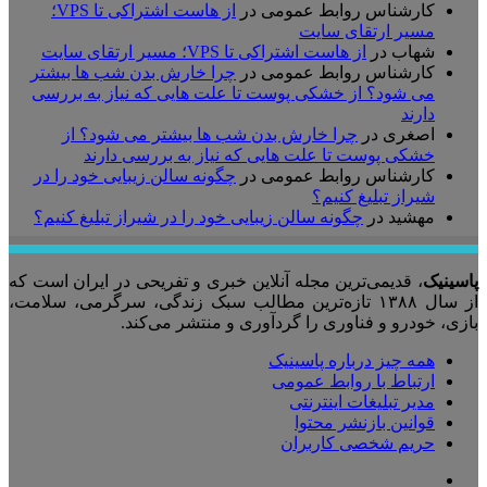
کارشناس روابط عمومی
در
از هاست اشتراکی تا VPS؛
مسیر ارتقای سایت
شهاب
در
از هاست اشتراکی تا VPS؛ مسیر ارتقای سایت
کارشناس روابط عمومی
در
چرا خارش بدن شب ها بیشتر
می شود؟ از خشکی پوست تا علت هایی که نیاز به بررسی
دارند
اصغری
در
چرا خارش بدن شب ها بیشتر می شود؟ از
خشکی پوست تا علت هایی که نیاز به بررسی دارند
کارشناس روابط عمومی
در
چگونه سالن زیبایی خود را در
شیراز تبلیغ کنیم؟
مهشید
در
چگونه سالن زیبایی خود را در شیراز تبلیغ کنیم؟
پاسینیک
، قدیمی‌ترین مجله آنلاین خبری و تفریحی در ایران است که
از سال ۱۳۸۸ تازه‌ترین مطالب سبک زندگی، سرگرمی، سلامت،
بازی، خودرو و فناوری را گردآوری و منتشر می‌کند.
همه چیز درباره پاسینیک
ارتباط با روابط عمومی
مدیر تبلیغات اینترنتی
قوانین بازنشر محتوا
حریم شخصی کاربران
تلگرام