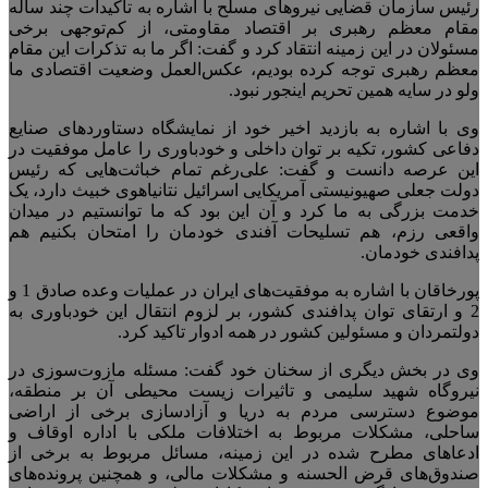
رئیس سازمان قضایی نیروهای مسلح با اشاره به تاکیدات چند ساله
مقام معظم رهبری بر اقتصاد مقاومتی، از کم‌توجهی برخی
مسئولان در این زمینه انتقاد کرد و گفت: اگر ما به تذکرات این مقام
معظم رهبری توجه کرده بودیم، عکس‌العمل وضعیت اقتصادی ما
ولو در سایه همین تحریم‌ اینجور نبود.
وی با اشاره به بازدید اخیر خود از نمایشگاه دستاورد‌های صنایع
دفاعی کشور، تکیه بر توان داخلی و خودباوری را عامل موفقیت در
این عرصه دانست و گفت: علی‌رغم تمام خباثت‌هایی که رئیس
دولت جعلی صهیونیستی آمریکایی اسرائیل نتانیاهوی خبیث دارد، یک
خدمت بزرگی به ما کرد و آن این بود که ما توانستیم در میدان
واقعی رزم، هم تسلیحات آفندی خودمان را امتحان بکنیم هم
پدافندی خودمان.
پورخاقان با اشاره به موفقیت‌های ایران در عملیات وعده صادق 1 و
2 و ارتقای توان پدافندی کشور، بر لزوم انتقال این خودباوری به
دولتمردان و مسئولین کشور در همه ادوار تاکید کرد.
وی در بخش دیگری از سخنان خود گفت: مسئله مازوت‌سوزی در
نیروگاه شهید سلیمی و تاثیرات زیست محیطی آن بر منطقه،
موضوع دسترسی مردم به دریا و آزادسازی برخی از اراضی
ساحلی، مشکلات مربوط به اختلافات ملکی با اداره اوقاف و
ادعا‌های مطرح شده در این زمینه، مسائل مربوط به برخی از
صندوق‌های قرض الحسنه و مشکلات مالی، و همچنین پرونده‌های