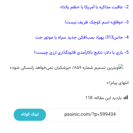
2- عاقبت مذاکره با آمریکا با «نظم یالتا»
3- «وفاق» اسم کوچک ظریف نیست!
4- جاس313؛ پهپاد بمب‌افکن جدید سپاه با موتور جت
5- بازی با دلار؛ نتایج ناکارآمدی قانونگذاری ارزی چیست؟
انتهای پیام/+
بازدید این مقاله:
118
لینک کوتاه