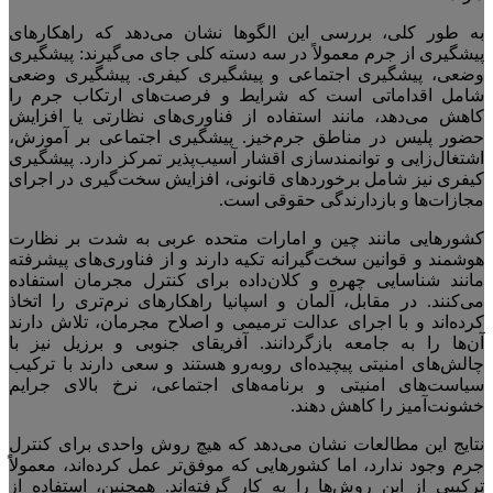
به طور کلی، بررسی این الگوها نشان می‌دهد که راهکارهای
پیشگیری از جرم معمولاً در سه دسته کلی جای می‌گیرند: پیشگیری
وضعی، پیشگیری اجتماعی و پیشگیری کیفری. پیشگیری وضعی
شامل اقداماتی است که شرایط و فرصت‌های ارتکاب جرم را
کاهش می‌دهد، مانند استفاده از فناوری‌های نظارتی یا افزایش
حضور پلیس در مناطق جرم‌خیز. پیشگیری اجتماعی بر آموزش،
اشتغال‌زایی و توانمندسازی اقشار آسیب‌پذیر تمرکز دارد. پیشگیری
کیفری نیز شامل برخوردهای قانونی، افزایش سخت‌گیری در اجرای
مجازات‌ها و بازدارندگی حقوقی است.
کشورهایی مانند چین و امارات متحده عربی به شدت بر نظارت
هوشمند و قوانین سخت‌گیرانه تکیه دارند و از فناوری‌های پیشرفته
مانند شناسایی چهره و کلان‌داده برای کنترل مجرمان استفاده
می‌کنند. در مقابل، آلمان و اسپانیا راهکارهای نرم‌تری را اتخاذ
کرده‌اند و با اجرای عدالت ترمیمی و اصلاح مجرمان، تلاش دارند
آن‌ها را به جامعه بازگردانند. آفریقای جنوبی و برزیل نیز با
چالش‌های امنیتی پیچیده‌ای روبه‌رو هستند و سعی دارند با ترکیب
سیاست‌های امنیتی و برنامه‌های اجتماعی، نرخ بالای جرایم
خشونت‌آمیز را کاهش دهند.
نتایج این مطالعات نشان می‌دهد که هیچ روش واحدی برای کنترل
جرم وجود ندارد، اما کشورهایی که موفق‌تر عمل کرده‌اند، معمولاً
ترکیبی از این روش‌ها را به کار گرفته‌اند. همچنین، استفاده از