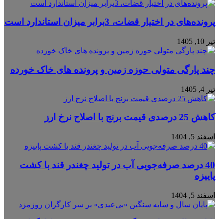
پرونده‌های در اختیار قضات، 3برابر میزان استاندارد است
تیر 10, 1405
چند پارگی متولی حوزه زمین و پرونده های خاک خورده
تیر 4, 1405
کاهش 25 درصدی قیمت برنج با اصلاح نرخ ارز
اسفند 5, 1404
40 درصد صرفه‌جویی آب در تولید چغندر قند با کشت
پاییزه
اسفند 5, 1404