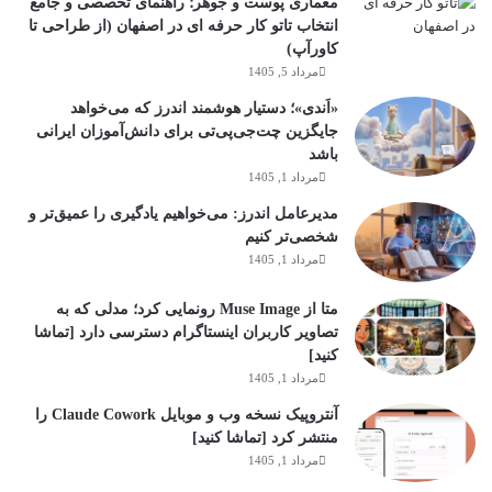
معماری پوست و جوهر؛ راهنمای تخصصی و جامع
انتخاب تاتو کار حرفه ای در اصفهان (از طراحی تا
کاورآپ)
مرداد 5, 1405
«اَندی»؛ دستیار هوشمند اندرز که می‌خواهد
جایگزین چت‌جی‌پی‌تی برای دانش‌آموزان ایرانی
باشد
مرداد 1, 1405
مدیرعامل اندرز: می‌خواهیم یادگیری را عمیق‌تر و
شخصی‌تر کنیم
مرداد 1, 1405
متا از Muse Image رونمایی کرد؛ مدلی که به
تصاویر کاربران اینستاگرام دسترسی دارد [تماشا
کنید]
مرداد 1, 1405
آنتروپیک نسخه وب و موبایل Claude Cowork را
منتشر کرد [تماشا کنید]
مرداد 1, 1405