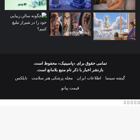
تمامی حقوق برای «پاسینیک» محفوظ است.
بازنشر اخبار با ذکر نام منبع بلامانع است.
گیشه سینما
اطلاعات ایران
مجله پزشکی هنر سلامت
نایلکس
قیمت پیانو
X
فیس
لینکدین
واتس
تلگرام
بوک
آپ