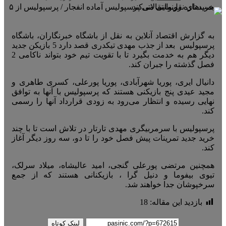
به گزارش اقتصاد آنلاین به نقل از باشگاه خبرنگاران، باشگاه
پرسپولیس بعد از جذب مهدی تیکدری قصد دارد 5 بازیکن جدید
دیگر هم به خدمت بگیرد تا با تقویت تیم خود بتواند ناکامی 2
فصل گذشته را جبران کند.
دانیال ایری، پوریا شهرآبادی، پوریا پورعلی، کسری طاهری و
مجید عیدی پنج بازیکنی هستند که پرسپولیس با آنها به توافق
نهایی رسیده و انتظار می‌رود به زودی قرارداد آنها را رسمی
کند.
پرسپولیس با سرمربیگری مهدی تارتار در تلاش است تا با چند
خرید جدید تمرینات پیش فصل خود را تا دو، سه روز دیگر آغاز
کند.
همچنین مرتضی پورعلی گنجی، امید عالیشاه، میلاد سرلک،
تیوی بیفوما و دنیل گرا ، بازیکنانی هستند که از جمع
سرخپوشان جدا خواهند شد.
بازدید این مقاله:
18
لینک کوتاه