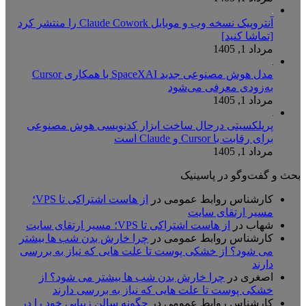
آنتروپیک نسخه وب و موبایل Claude Cowork را منتشر کرد
[تماشا کنید]
مرداد 1, 1405
مدل هوش مصنوعی جدید SpaceXAI با همکاری Cursor
به‌زودی معرفی می‌شود
مرداد 1, 1405
پرپلکسیتی درحال ساخت ابزار کدنویسی هوش مصنوعی
برای رقابت با Cursor و Claude است
مرداد 1, 1405
بحث و گفت‌وگو در پاسینیک
کارشناس روابط عمومی
در
از هاست اشتراکی تا VPS؛
مسیر ارتقای سایت
شهاب
در
از هاست اشتراکی تا VPS؛ مسیر ارتقای سایت
کارشناس روابط عمومی
در
چرا خارش بدن شب ها بیشتر
می شود؟ از خشکی پوست تا علت هایی که نیاز به بررسی
دارند
اصغری
در
چرا خارش بدن شب ها بیشتر می شود؟ از
خشکی پوست تا علت هایی که نیاز به بررسی دارند
کارشناس روابط عمومی
در
چگونه سالن زیبایی خود را در