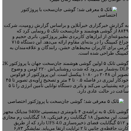
به گزارش خبرگزاری خبرآنلاین و براساس گزارش زومیت، شرکت
۸۸۴۹ از گوشی هوشمند و جان‌سخت تانک ۵ رونمایی کرد که
مجموعه‌ای از ابزارهای کاربردی نظیر پروژکتور، باتری حجیم و
چراغ کمپینگ را در بدنه‌ای مقاوم ارائه می‌دهد. این دستگاه ۷۱۵
گرمی برای کاربران محیط‌های خشن، رانندگان و علاقه‌مندان به
کمپینگ طراحی شده است.
گوشی تانک ۵ اولین گوشی هوشمند جان‌سخت جهان با پروژکتور 2K
DLP به‌شمار می‌رود که شدت روشنایی‌اش ۲۲۰ لومن و وضوح
تصویر آن ۲۰۴۸ در ۱۰۸۰ پیکسل است. این پروژکتور از فوکوس
خودکار لیزری در فاصله ۰.۵ تا ۴ متر و تصحیح زاویه‌ی تصویر تا ۴۵
درجه پشتیبانی می‌کند و باتری دستگاه توانایی تأمین انرژی را تا ۵
ساعت در حالت عادی دارد.
گوشی تانک ۵ به تراشه‌ی ۴ نانومتری دیمنسیتی 9400e مدیاتک مجهز
است. این محصول ۱۸ گیگابایت رم فیزیکی، ۱۸ گیگابایت رم مجازی
و ۵۱۲ گیگابایت فضای ذخیره‌سازی UFS 4.0 دارد که از طریق
کارت حافظه‌ی جانبی تا ۲ ترابایت ارتقا می‌یابد. نمایشگر ۶٫۷۳