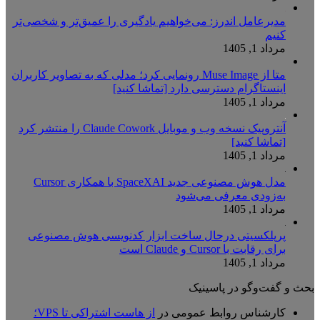
مدیرعامل اندرز: می‌خواهیم یادگیری را عمیق‌تر و شخصی‌تر
کنیم
مرداد 1, 1405
متا از Muse Image رونمایی کرد؛ مدلی که به تصاویر کاربران
اینستاگرام دسترسی دارد [تماشا کنید]
مرداد 1, 1405
آنتروپیک نسخه وب و موبایل Claude Cowork را منتشر کرد
[تماشا کنید]
مرداد 1, 1405
مدل هوش مصنوعی جدید SpaceXAI با همکاری Cursor
به‌زودی معرفی می‌شود
مرداد 1, 1405
پرپلکسیتی درحال ساخت ابزار کدنویسی هوش مصنوعی
برای رقابت با Cursor و Claude است
مرداد 1, 1405
بحث و گفت‌وگو در پاسینیک
کارشناس روابط عمومی
در
از هاست اشتراکی تا VPS؛