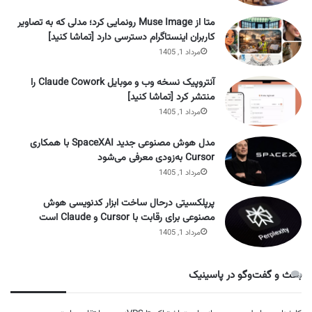
متا از Muse Image رونمایی کرد؛ مدلی که به تصاویر
کاربران اینستاگرام دسترسی دارد [تماشا کنید]
مرداد 1, 1405
آنتروپیک نسخه وب و موبایل Claude Cowork را
منتشر کرد [تماشا کنید]
مرداد 1, 1405
مدل هوش مصنوعی جدید SpaceXAI با همکاری
Cursor به‌زودی معرفی می‌شود
مرداد 1, 1405
پرپلکسیتی درحال ساخت ابزار کدنویسی هوش
مصنوعی برای رقابت با Cursor و Claude است
مرداد 1, 1405
بحث و گفت‌وگو در پاسینیک