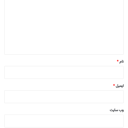
ی
د
گ
ا
ه
*
نام
*
ایمیل
*
وب‌ سایت