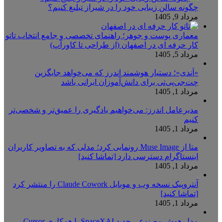
چگونه سالن زیبایی خود را در شیراز تبلیغ کنیم؟
مرداد 9, 1405
معماری پوست و جوهر؛ راهنمای تخصصی و جامع انتخاب تاتو
کار حرفه ای در اصفهان (از طراحی تا کاورآپ)
مرداد 5, 1405
«اَندی»؛ دستیار هوشمند اندرز که می‌خواهد جایگزین
چت‌جی‌پی‌تی برای دانش‌آموزان ایرانی باشد
مرداد 1, 1405
مدیرعامل اندرز: می‌خواهیم یادگیری را عمیق‌تر و شخصی‌تر
کنیم
مرداد 1, 1405
متا از Muse Image رونمایی کرد؛ مدلی که به تصاویر کاربران
اینستاگرام دسترسی دارد [تماشا کنید]
مرداد 1, 1405
آنتروپیک نسخه وب و موبایل Claude Cowork را منتشر کرد
[تماشا کنید]
مرداد 1, 1405
مدل هوش مصنوعی جدید SpaceXAI با همکاری Cursor