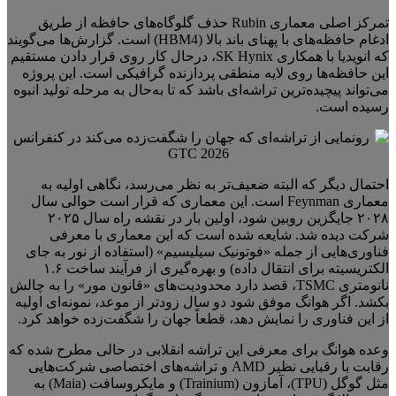
تمرکز اصلی معماری Rubin حذف گلوگاه‌های حافظه از طریق
ادغام حافظه‌های با پهنای باند بالا (HBM4) است. گزارش‌ها می‌گویند
که انویدیا با همکاری SK Hynix، درحال کار روی قرار دادن مستقیم
این حافظه‌ها روی لایه‌ منطقی پردازنده گرافیکی است. این پروژه
می‌تواند پیچیده‌ترین تراشه‌ای باشد که تا به‌حال به مرحله تولید انبوه
رسیده است.
احتمال دیگر که البته ضعیف‌تر به نظر می‌رسد، نگاهی اولیه به
معماری Feynman است. این معماری که قرار است حوالی سال
۲۰۲۸ جایگزین روبین شود، اولین بار در نقشه‌ راه سال ۲۰۲۵
شرکت دیده شد. شایعه شده است که این معماری با معرفی
فناوری‌هایی از جمله «فوتونیک سیلیسیم» (استفاده از نور به جای
الکتریسیته برای انتقال داده) و بهره‌گیری از فرآیند ساخت ۱.۶
نانومتری TSMC، قصد دارد محدودیت‌های «قانون مور» را به چالش
بکشد. اگر هوانگ موفق شود دو سال زودتر از موعد، نمونه‌ای اولیه
از این فناوری را نمایش دهد، قطعاً جهان را شگفت‌زده خواهد کرد.
وعده‌ هوانگ برای معرفی این تراشه‌ انقلابی در حالی مطرح شده که
رقابت با رقبایی نظیر AMD و تراشه‌های اختصاصی شرکت‌هایی
مثل گوگل (TPU)، آمازون (Trainium) و مایکروسافت (Maia) به