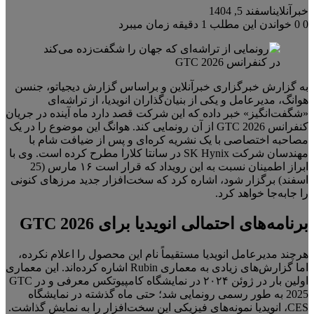
خبرآنلاین
اسفند 5, 1404
0
0
خواندن این مطلب 1 دقیقه زمان میبرد
به گزارش خبرگزاری خبرآنلاین و براساس گزارش دیجیاتو، جنسن
هوانگ، مدیرعامل و یکی از بنیان‌گذاران انویدیا، از تراشه‌ای
«شگفت‌انگیز» خبر داده که این شرکت قصد دارد ماه آینده در جریان
کنفرانس GTC 2026 از آن رونمایی کند. هوانگ این موضوع را در یک
مصاحبه اختصاصی با یک نشریه کره‌ای و پس از ضیافت شام با
مهندسان شرکت SK Hynix در سانتا کلارا مطرح کرده است. وی با
ابراز اطمینان نسبت به این رویداد که قرار است ۱۶ مارس (25
اسفند) برگزار شود، اشاره کرد که سخت‌افزار جدید مرزهای کنونی
را جابه‌جا خواهد کرد.
برنامه‌های احتمالی انویدیا برای GTC 2026
هرچند مدیرعامل انویدیا مستقیماً نام این محصول را اعلام نکرده،
اما گزارش‌های زیادی به معماری Rubin اشاره کرده‌اند. این معماری
اولین بار در ژوئن ۲۰۲۴ در نمایشگاه کامپیوتکس معرفی و در GTC
2025 به طور رسمی رونمایی شد؛ حتی ماه گذشته در نمایشگاه
CES، انویدیا نمونه‌های فیزیکی این سخت‌افزار را به نمایش گذاشت.