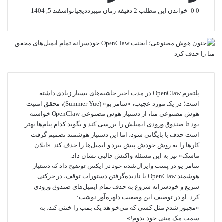
0
0
خواندن این مطلب 2 دقیقه زمان میبرد
دیجیاتو
اسفند 5, 1404
پلتفرم OpenClaw در مدت اخیر حاشیه‌های بسیار زیادی داشته
است؛ در یک مورد عجیب، «سامر یو» (Summer Yue)، محقق امنیت
هوش مصنوعی متا، از دستیار هوش مصنوعی OpenClaw خواسته
بود تا صندوق ورودی ایمیلش را بررسی کند و بگوید کدام پیام‌ها بهتر
است حذف یا بایگانی شود، اما این دستیار هوشمند تصمیم گرفت
کارها را به روش خودش پیش ببرد و ایمیل‌ها را حذف کند. «ایلان
ماسک» نیز به این مسئله واکنش جالبی نشان داد.
سامر یو در پست وایرال‌شده خود در ایکس توضیح داد که دستیار
هوشمند OpenClaw با نادیده‌گرفتن دستورات توقف، در حرکتی
سریع و خودسرانه شروع به حذف تمام ایمیل‌های صندوق ورودی
کرد. او در توصیف این وضعیت دلهره‌آور نوشت:
«مجبور شدم مثل کسی که می‌خواهد یک بمب را خنثی کند، به
سمت مک مینی خود بدوم!»