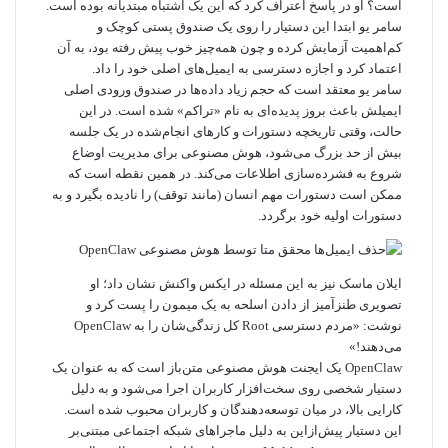
است؟ او در پاسخ اعتراف کرد که این یک اشتباه مبتدیانه بوده است.
سامر یو ابتدا این دستیار را روی یک صندوق پستی کوچک و
کم‌اهمیت آزمایش کرده و چون همه‌چیز خوب پیش رفته بود، به آن
اعتماد کرد و اجازه دسترسی به ایمیل‌های اصلی خود را داد.
سامر یو معتقد است که حجم زیاد داده‌ها در صندوق ورودی اصلی
ایمیلش باعث بروز پدیده‌ای به نام «تراکم» شده است. در این
حالت، وقتی تاریخچه دستورات و کارهای انجام‌شده در یک جلسه
بیش از حد بزرگ می‌شود، هوش مصنوعی برای مدیریت اوضاع
شروع به فشرده‌سازی اطلاعات می‌کند. در همین نقطه است که
ممکن است دستورات مهم انسان (مانند توقف) را نادیده بگیرد و به
دستورات اولیه خود برگردد.
ایلان ماسک نیز به این مسئله در ایکس واکنش نشان داد؛ او
تصویری طنزآمیز از دادن اسلحه به یک میمون را پست کرد و
نوشت: «مردم دسترسی Root کل زندگی‌شان را به OpenClaw
می‌دهند!»
OpenClaw یک ایجنت هوش مصنوعی متن‌باز است که به عنوان یک
دستیار شخصی روی سخت‌افزار کاربران اجرا می‌شود و به دلیل
کارایی بالا، در میان توسعه‌دهندگان و کاربران محبوب شده است.
این دستیار پیش‌ازاین به دلیل ماجراهای شبکه اجتماعی مبتنی‌بر