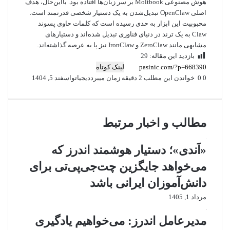
هوش مصنوعی Moltbook بر سر زبان‌ها افتاده بود. بااین‌حال، هدف
اصلی OpenClaw تبدیل‌شدن به یک دستیار شخصی قدرتمند است.
محبوبیت این ابزار به حدی رسیده است که کلمات حاوی پسوند
Claw به یک ترند در دنیای فناوری تبدیل شده‌اند و دستیارهای
مشابهی مانند ZeroClaw و IronClaw نیز پا به عرصه گذاشته‌اند.
بازدید این مقاله:
29
لینک کوتاه
0
0
خواندن این مطلب 2 دقیقه زمان میبرد
دیجیاتو
اسفند 5, 1404
مطالب و اخبار مرتبط
«اَندی»؛ دستیار هوشمند اندرز که
می‌خواهد جایگزین چت‌جی‌پی‌تی برای
دانش‌آموزان ایرانی باشد
مرداد 1, 1405
مدیرعامل اندرز: می‌خواهیم یادگیری