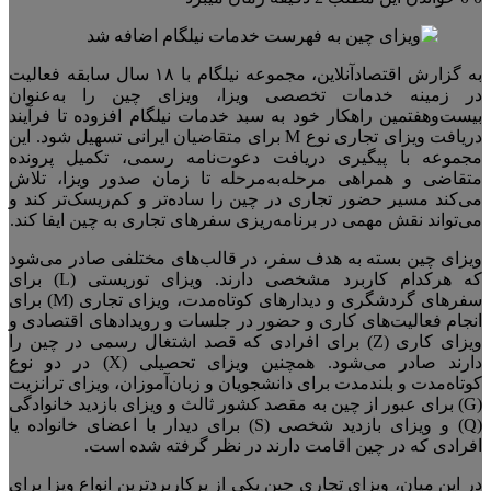
به گزارش اقتصادآنلاین، مجموعه نیلگام با
۱۸
سال سابقه فعالیت
در زمینه خدمات تخصصی ویزا، ویزای چین را به‌عنوان
بیست‌وهفتمین راهکار خود به سبد خدمات نیلگام افزوده تا فرآیند
دریافت ویزای تجاری نوع
M
برای متقاضیان ایرانی تسهیل شود. این
مجموعه با پیگیری دریافت دعوت‌نامه رسمی، تکمیل پرونده
متقاضی و همراهی مرحله‌به‌مرحله تا زمان صدور ویزا، تلاش
می‌کند مسیر حضور تجاری در چین را ساده‌تر و کم‌ریسک‌تر کند و
می‌تواند نقش مهمی در برنامه‌ریزی سفرهای تجاری به چین ایفا کند.
ویزای چین بسته به هدف سفر، در قالب‌های مختلفی صادر می‌شود
که هرکدام کاربرد مشخصی دارند. ویزای توریستی (
L
) برای
سفرهای گردشگری و دیدارهای کوتاه‌مدت، ویزای تجاری (
M
) برای
انجام فعالیت‌های کاری و حضور در جلسات و رویدادهای اقتصادی و
ویزای کاری (
Z
) برای افرادی که قصد اشتغال رسمی در چین را
دارند صادر می‌شود. همچنین ویزای تحصیلی (
X
) در دو نوع
کوتاه‌مدت و بلندمدت برای دانشجویان و زبان‌آموزان، ویزای ترانزیت
(
G
) برای عبور از چین به مقصد کشور ثالث و ویزای بازدید خانوادگی
(
Q
) و ویزای بازدید شخصی (
S
) برای دیدار با اعضای خانواده یا
افرادی که در چین اقامت دارند در نظر گرفته شده است.
در این میان، ویزای تجاری چین یکی از پرکاربردترین انواع ویزا برای