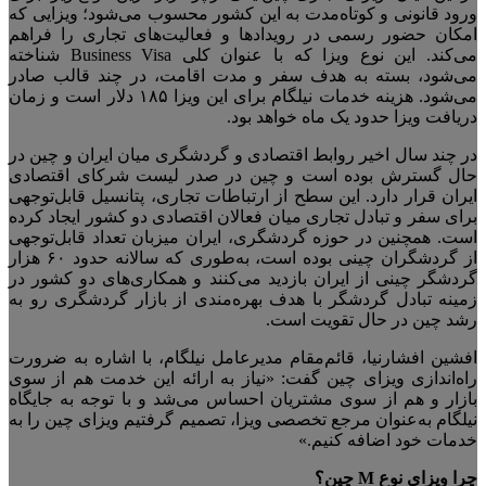
ورود قانونی و کوتاه‌مدت به این کشور محسوب می‌شود؛ ویزایی که
امکان حضور رسمی در رویدادها و فعالیت‌های تجاری را فراهم
می‌کند. این نوع ویزا که با عنوان کلی
Business Visa
شناخته
می‌شود، بسته به هدف سفر و مدت اقامت، در چند قالب صادر
می‌شود.
هزینه خدمات نیلگام برای این ویزا ۱۸۵ دلار است و زمان
دریافت ویزا حدود یک ماه خواهد بود.
در چند سال اخیر روابط اقتصادی و گردشگری میان
ایران و چین در
حال گسترش بوده است و چین در صدر لیست شرکای اقتصادی
ایران قرار دارد. این سطح از ارتباطات تجاری، پتانسیل قابل‌توجهی
برای سفر و تبادل تجاری میان فعالان اقتصادی دو کشور ایجاد کرده
است. همچنین در حوزه گردشگری، ایران میزبان تعداد قابل‌توجهی
از گردشگران چینی بوده است، به‌طوری که سالانه حدود
۶۰
هزار
گردشگر چینی از ایران بازدید می‌کنند و همکاری‌های دو کشور در
زمینه تبادل گردشگر با هدف بهره‌مندی از بازار گردشگری رو به
رشد چین در حال تقویت است.
افشین افشارنیا، قائم‌مقام مدیرعامل نیلگام، با اشاره به ضرورت
راه‌اندازی ویزای چین گفت: «نیاز به ارائه این خدمت هم از سوی
بازار و هم از سوی مشتریان احساس می‌شد و با توجه به جایگاه
نیلگام به‌عنوان مرجع تخصصی ویزا، تصمیم گرفتیم ویزای چین را به
خدمات خود اضافه کنیم.»
چرا ویزای
نوع
M
چین؟