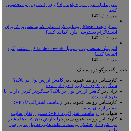
مدیرعامل اندرز: می‌خواهیم یادگیری را عمیق‌تر و شخصی‌تر
کنیم
مرداد 1, 1405
متا از Muse Image رونمایی کرد؛ مدلی که به تصاویر کاربران
اینستاگرام دسترسی دارد [تماشا کنید]
مرداد 1, 1405
آنتروپیک نسخه وب و موبایل Claude Cowork را منتشر کرد
[تماشا کنید]
مرداد 1, 1405
بحث و گفت‌وگو در پاسینیک
کارشناس روابط عمومی
در
کاهش ارزش پول در بانک؟
سنگین‌تر کردن دارایی با نقره آب شده
ترابی
در
کاهش ارزش پول در بانک؟ سنگین‌تر کردن دارایی با
نقره آب شده
کارشناس روابط عمومی
در
از هاست اشتراکی تا VPS؛
مسیر ارتقای سایت
شهاب
در
از هاست اشتراکی تا VPS؛ مسیر ارتقای سایت
کارشناس روابط عمومی
در
چرا خارش بدن شب ها بیشتر
می شود؟ از خشکی پوست تا علت هایی که نیاز به بررسی
دارند