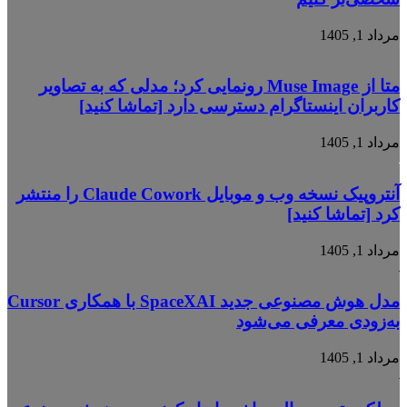
مرداد 1, 1405
متا از Muse Image رونمایی کرد؛ مدلی که به تصاویر
کاربران اینستاگرام دسترسی دارد [تماشا کنید]
مرداد 1, 1405
آنتروپیک نسخه وب و موبایل Claude Cowork را منتشر
کرد [تماشا کنید]
مرداد 1, 1405
مدل هوش مصنوعی جدید SpaceXAI با همکاری Cursor
به‌زودی معرفی می‌شود
مرداد 1, 1405