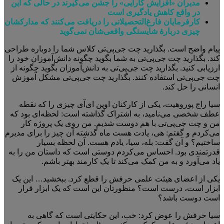
مدیران «افزایش کارایی» را جشن می‌گیرند در حالی که این
در واقع کاهش یادگیری است
کارفرمایان فارغ‌التحصیلانی را دریافت می‌کنند که مدارکشان
چیزی دربارهٔ شایستگی واقعی‌شان نمی‌گوید
پیام واضح است. بگذارید چت جی‌پی‌تی کلاس شما را دوباره طراحی
کند. بگذارید چت ‌جی‌پی‌تی به شما بگوید چگونه دانش‌آموزان خود را
ارزیابی کنید. بگذارید چت جی‌پی‌تی به دانش‌آموزان بگوید چگونه از
چت جی‌پی‌تی استفاده کنند. بگذارید چت جی‌پی‌تی مشکل آموزش
انسانی را حل کند.
سیا راج پوروهیت، یکی از کارکنان اوپن ای‌آی چیزی را که نقطه
عطف شخصی می‌نامید، به اشتراک گذاشته است: لحظه‌ای بود که
من و چت جی‌پی‌تی با هم دوست شدیم. من روی یک پروژه کار
می‌کردم و گفتم: هی، یادت هست ماه گذشته آن چیز را برای مدیرم
ساختیم؟ و آن گفت: بله، سیا، یادم هست. آن لحظه بسیار
قدرتمندی بود. احساس می‌کردم دوستی است که داستان من را به
یاد می‌آورد و به من کمک می‌کند تا یک کارمند بهتر باشم.
یکی از اعضای هیئت علمی حرفش را قطع کرد. ببخشید… این یک
ابزار است، درست است؟ منظورتان این است که یک ابزار قرار
است دوست باشد؟
سیا حرفش را عوض کرد: خب، این حکایتی است که گاهی به