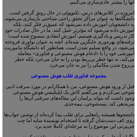
آنها را بیشتر عادی‌سازی می‌کنیم.
امروزه در کلاس‌های درس، تکنوپولی در حال رونق گرفتن است.
دانشگاه‌ها به عنوان مراکز تحقق راحتی شناختی بازسازی می‌شوند.
به دانشجویان آموزش داده نمی‌شود که عمیق‌تر فکر کنند، بلکه
آموزش داده می‌شود که مؤثرتر عمل کنند. ما در حال صادرات خودِ
کار تدریس و یادگیری هستیم. آموزش انتقادی منسوخ شده است؛
ترفندهای بهره‌وری جایگزین شده‌اند. آنچه به عنوان نوآوری فروخته
می‌شود، در واقع تسلیم شدن است. همانطور که دانشگاه ماموریت
آموزشی خود را با «ادغام هوش مصنوعی و فناوری» معامله
می‌کند، نه تنها خطر بی‌ربط بودن را به جان می‌خرد بلکه خطر
بی‌روح شدن مکانیکی را نیز به جان می‌خرد.
مجموعه فناوری تقلب-هوش مصنوعی
قبل از ورود هوش مصنوعی، من با همکارانم در مورد سرقت ادبی
شوخی می‌کردم و می‌گفتم کاش یک اپلیکیشن هوش مصنوعی
وجود داشت که بتواند برایمان این مقاله‌های سرقتی آن‌ها را
نمره‌دهی کند. نیمه‌شوخی، نیمه‌جدی.
دانشجوها همیشه راه‌هایی برای تقلب پیدا کرده‌اند از نوشتن جواب‌ها
روی کف دست‌شان گرفته تا استخدام نویسندهٔ سایه اما چت
جی‌پی‌تی این موضوع را به مرحله‌ای کاملا جدید برد.
ناگهان آن‌ها به یک دستیار نوشتاری دسترسی داشتند که نه