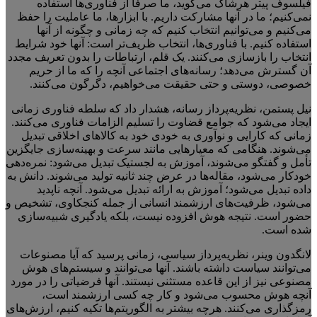
فیلسوف پیتر هرشاک می‌گوید، ما صرفا از فناوری‌ها استفاده
نمی‌کنیم؛ ما در آنها مشارکت داریم. با ابزارها، ما عاملیت را حفظ
می‌کنیم و می‌توانیم انتخاب کنیم که چه زمانی و چگونه از آنها
استفاده کنیم. با فناوری‌ها، انتخاب ظریف‌تر است: آنها خود شرایط
انتخاب را بازسازی می‌کنند. یک قلم، ارتباطات را بدون تعریف مجدد
آن گسترش می‌دهد؛ رسانه‌های اجتماعی آنچه را که ما از حریم
خصوصی، دوستی و حتی حقیقت می‌خواهیم، دگرگون می‌کنند.
نیل پستمن، نظریه‌پرداز رسانه، هشدار داد که سلطه فناوری زمانی
ایجاد می‌شود که جوامع قضاوت را تسلیم الزامات فناوری می‌کنند.
زمانی که کارایی و نوآوری به خودی خود به کالاهای اخلاقی تبدیل
می‌شوند. هنگامی که معیارهایی مانند سرعت و بهینه‌سازی جایگزین
تأمل و گفتگو می‌شوند، آموزش به لجستیک تبدیل می‌شود: نمره‌دهی
خودکار می‌شود، مقاله‌ها در عرض چند ثانیه تولید می‌شوند. دانش به
داده تبدیل می‌شود؛ آموزش به ارائه تبدیل می‌شود. آنچه ناپدید
می‌شود، ظرفیت‌های ارزشمند انسانی از جمله کنجکاوی، تشخیص و
حضور است. نتیجه هوش افزوده نیست، بلکه یادگیری شبیه‌سازی
شده است.
لانگدون وینر، نظریه‌پرداز سیاسی، زمانی پرسید که آیا مصنوعات
می‌توانند سیاست داشته باشند. آنها می‌توانند و سیستم‌های هوش
مصنوعی نیز از این قاعده مستثنی نیستند. آنها فرضیاتی را در مورد
آنچه هوش محسوب می‌شود و کار چه کسی ارزشمند است،
رمزگذاری می‌کنند. هرچه بیشتر به الگوریتم‌ها تکیه کنیم، ارزش‌های