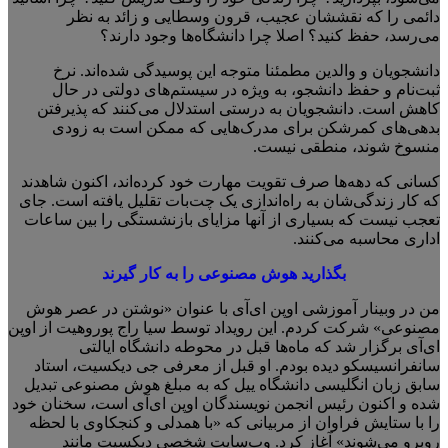
دائمی را که نقششان عجیب، قرون وسطایی و زائد به نظر
می‌رسد، حفظ کنید؟ اصلا چرا دانشگاه‌ها وجود دارند؟
دانشجویان و والدین مطمئنا متوجه این پوسیدگی شده‌اند. نرخ
ثبت‌نام و حفظ دانشجو، به ویژه در سیستم‌های دولتی در حال
کاهش است. دانشجویان به درستی استدلال می‌کنند که پذیرفتن
بدهی‌های کمرشکن برای مدرک‌هایی که ممکن است به زودی
منسوخ شوند، منطقی نیست.
کسانی که دهه‌ها صرف تقویت مهارت خود کرده‌اند، اکنون شاهدند
که کار زندگی‌شان به راه‌اندازی یک چت‌بات تقلیل یافته است. جای
تعجب نیست که بسیاری از آنها مزایای بازنشستگی را بین ساعات
اداری محاسبه می‌کنند.
بگذارید هوش مصنوعی را به کار گیرند
من در وبینار آموزشی اوپن ای‌آی با عنوان «نوشتن در عصر هوش
مصنوعی» شرکت کردم. این رویداد توسط سیا راج پوروهیت از اوپن
ای‌آی برگزار شد که ماه‌ها قبل در محوطه دانشگاه ایالتی
سانفرانسیسکو دیده بودم. او قبل از معرفی جی دیکسیت، استاد
سابق زبان انگلیسی دانشگاه ییل که به مبلغ هوش مصنوعی تبدیل
شده و اکنون رئیس انجمن نویسندگان اوپن ای‌آی است، سخنان خود
را با ستایش فراوان از مربیانی که «با همدلی و کنجکاوی با لحظه
روبرو می‌شوند» آغاز کرد. وب‌سایت شخصی دیکسیت مانند