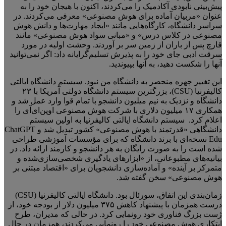
پیش‌بینی نابودی آکادمیک را می‌کردند، اکنون با هیجان خود را به
عنوان «مربیان آماده برای هوش مصنوعی» معرفی می‌کردند. در
سراسر دانشگاه، کارگاه‌هایی مانند «ایجاد مهارت‌ها و دانش هوش
مصنوعی در کلاس درس» و «مبانی سواد هوش مصنوعی» مانند
قارچ پس از باران از زمین سر بر آوردند. وحشت اولیه در مورد
سرقت ادبی جای خود را به پذیرش تسلیم‌گرایانه داد: اگر نمی‌توانید
آنها را شکست دهید، به آنها بپیوندید.
این تغییر چهره منحصر به دانشگاه من نبود. سیستم دانشگاه ایالتی
کالیفرنیا (CSU)، بزرگترین سیستم دانشگاه دولتی آمریکا با ۲۳
دانشگاه و نزدیک به نیم میلیون دانشجو با تمام قوا وارد عمل شد و
همکاری ۱۷ میلیون دلاری با شرکت هوش مصنوعی اوپن‌ای‌آی را
اعلام کرد. سیستم دانشگاه ایالتی کالیفرنیا به اولین سیستم
دانشگاهی «قدرتمند با هوش مصنوعی» کشور تبدیل شد و ChatGPT
Edu نسخه‌ای با برند دانشگاه که برای مؤسسات آموزشی طراحی
شده است را به صورت رایگان به هر دانشجو و کارمند ارائه داد. در
بیانیه‌های مطبوعاتی، از «ابزارهای یادگیری شخصی‌سازی‌شده و
متمرکز بر آینده» و آماده‌سازی دانشجویان برای «اقتصاد مبتنی بر
هوش مصنوعی» سخن گفته شد.
زمان‌بندی این اتفاق، سورئال بود. دانشگاه ایالتی کالیفرنیا (CSU)
درست همزمان با پیشنهاد کاهش ۳۷۵ میلیون دلار از بودجه خود، از
ژست بزرگ فناوری خود رونمایی کرد. در حالی که مدیران، طرح
ابتکاری هوش مصنوعی خود را رونمایی می‌کردند، همزمان در حال