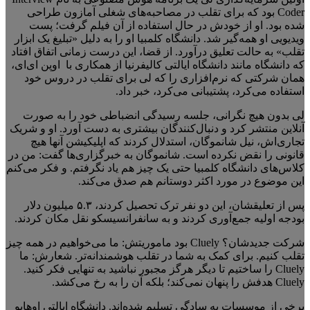
Coder بود که برای تقلب در مصاحبه‌های شغلی آمازون طراحی
شده بود. او از خودش در حال استفاده از آن فیلم گرفت؛ پست
ویدیویی او همه‌گیر شد. دانشگاه کلمبیا او را به دلیل «تبلیغ یک ابزار
تقلب» به حالت تعلیق درآورد. از قضا، این درست زمانی اتفاق افتاد
که دانشگاه مانند دانشگاه ایالتی کالیفرنیا از همکاری با اوپن ای‌ای،
همان شرکتی که نرم‌افزاری را که لی برای تقلب در دروس خود
استفاده می‌کرد، پشتیبانی می‌کرد، خبر داد.
لی بدون هیچ نگرانی، جلسه رسیدگی انضباطی خود را به صورت
آنلاین منتشر کرد و دنبال‌کنندگان بیشتری به دست آورد. او و شریک
تجاری‌اش، نیل شانموگان، استدلال کردند که اپلیکیشن آنها هیچ
قانونی را نقض نکرده است. شانموگان به خبرگزاری‌ها گفت: من در
کلاس‌های دانشگاه کلمبیا حتی یک چیز هم یاد نگرفتم. و فکر می‌کنم
این موضوع در مورد اکثر دوستانم هم صدق می‌کند.
پس از تعلیقشان، این دو نفر ترک تحصیل کردند، ۵.۳ میلیون دلار
بودجه اولیه جمع‌آوری کردند و به سانفرانسیسکو نقل مکان کردند.
شرکت جدیدشان؟ Cluely بود ماموریتش: ما می‌خواهیم در همه چیز
تقلب کنیم. برای کمک به شما در تقلب هوشمندانه‌تر. شعارش: ما
Cluely را ساختیم تا دیگر هرگز مجبور نباشید به تنهایی فکر کنید.
Cluely هدفش را پنهان نمی‌کند؛ بلکه آن را به رخ می‌کشد.
برخی از موسسات به سادگی تسلیم شده‌اند. دانشگاه ایالتی اوهایو