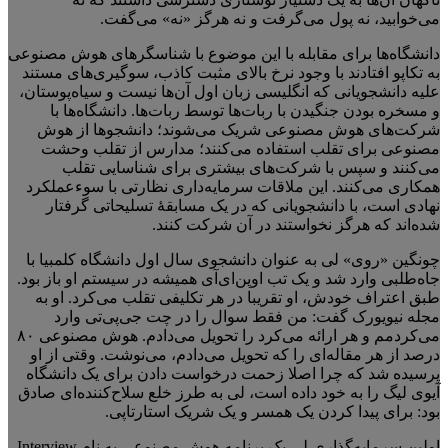
می‌خوابید، نه پول می‌گرفت و نه هرگز «نه» می‌گفت.
دانشگاه‌ها برای مقابله با این موضوع با شناسگرهای هوش مصنوعی
به تکاپو افتادند با وجود نرخ بالای مثبت کاذب، سوگیری‌های مستند
علیه دانشجویانی که انگلیسی زبان اول آن‌ها نیست و سیاه‌پوستان،
و مسخره بودن جنگیدن با ربات‌ها توسط ربات‌ها. دانشگاه‌ها با
شرکت‌های هوش مصنوعی شریک می‌شوند؛ دانشجوها از هوش
مصنوعی برای تقلب استفاده می‌کنند؛ مدارس از تقلب وحشت
می‌کنند و سپس با شرکت‌های بیشتری برای شناسایی تقلب
همکاری می‌کنند. این ملاقات سرمایه‌داری نظارتی با سوءعملکرد
نهادی است، با دانشجویانی که در یک مسابقهٔ تسلیحاتی گرفتار
شده‌اند که هرگز نخواستند در آن شرکت کنند.
چونگین «روی» لی به عنوان دانشجوی سال اول دانشگاه کلمبیا با
جاه‌طلبی وارد شد و یک تب اوپن‌ای‌آی همیشه در سیستم او باز بود.
طبق اعتراف خودش، او تقریبا در هر تکلیفی تقلب می‌کرد. او به
مجله نیویورک گفت: من فقط سوال را در چت جی‌پی‌تی وارد
می‌کردمم و هر ارائه می‌کرد را تحویل می‌دادم. هوش مصنوعی ۸۰
درصد از هر مقاله‌ای را که تحویل می‌دادم، می‌نوشت. وقتی از او
پرسیده شد که چرا اصلا زحمت درخواست دادن برای یک دانشگاه
آیوی لیگ را به خود داده است، لی به طرز خلع سلاح‌کننده‌ای صادق
بود: برای پیدا کردن یک همسر و یک شریک استارتاپی.
اولین سرمایه‌گذاری لی یک برنامه هوش مصنوعی به نام Interview