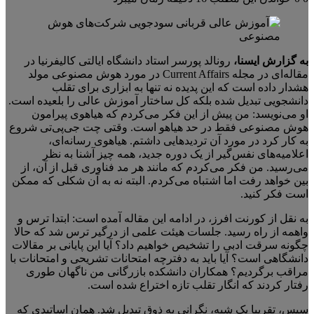
به گزارش ایسنا،
رونالد پورسر استاد دانشگاه ایالتی کالیفرنیا در
مقاله‌ای در مجله Current Affairs در مورد هوش مصنوعی مولد
هشدار داده است که این پدیده نه تنها به ابزاری برای تقلب
دانشجویی تبدیل شده بلکه کل ساختار آموزش عالی را بلعیده است.
او می‌نویسد: من پیش از این فکر می‌کردم که هیاهوی پیرامون
هوش مصنوعی فقط در حد هیاهو است. وقتی چت جی‌پی‌تی شروع
به کار کرد در مورد آن تردیدهایی داشتم. هیاهوی رسانه‌ای،
اعلامیه‌های نفس‌گیر از یک دوره جدید، همه چیز آشنا به نظر
می‌رسید. من فکر می‌کردم که مانند هر مد فناوری قبل از آن، از
بین خواهد رفت اما اشتباه می‌کردم. البته نه به آن شکلی که ممکن
است فکر کنید.
به نقل از کورنت افرز، در ادامه این مقاله آمده است: ابتدا ترس و
واهمه از راه رسید. جلسات هیئت علمی از درگیر ترس شد که حالا
چگونه سرقت ادبی را تشخیص خواهیم داد؟ آیا این پایانی بر مقالات
دانشگاهی است؟ آیا باید به دفترچه امتحانات تشریحی و امتحانات با
مراقب برگردیم؟ همکاران دانشکده بازرگانی من ناگهان طوری
رفتار کردند که انگار تقلب تازه اختراع شده است.
سپس، تقریبا یک شبه، نگرانی به ذوق تبدیل شد. همان اساتیدی که