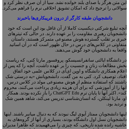
این متن هرگز با صدای بلند خوانده نشد. سیا از آن صرف نظر کرد و
سوالاتی را ترجیح داد که امکان تشویق اخلاقی نرم را فراهم می‌کرد.
دانشجویان طبقه کارگر از درون فریبکاری‌ها باخبرند
آنچه تبلیغ شرکتی دیکسیت کاملا از آن غافل بود این است که خود
دانشجویان رهبری مقاومت را بر عهده دارند. در حالی که تیترهای
خبری بر تقلب گسترده هوش مصنوعی متمرکز هستند، داستان
متفاوتی در کلاس‌های درس در حال ظهور است که در آن اساتید
واقعا به دانشجویان خود گوش می‌دهند.
در دانشگاه ایالتی سانفرانسیسکو، پروفسور مارتا کنی، که ریاست
بخش مطالعات زنان و جنسیت را بر عهده داشت، آنچه را که پس از
اعلام همکاری دانشگاه و اوپن ای‌آی در کلاس علمی خود اتفاق
افتاد، توصیف کرد. کنی به من گفت، دانشجویانش «به درستی شک
داشتند که استفاده منظم از هوش مصنوعی مولد در کلاس درس،
آنها را از آموزشی که برای آن هزینه زیادی پرداخت می‌کنند، محروم
کند». اکثر آنها تا پایان ترم ChatGPT Edu را باز نکرده بودند. همکار
او، مارتا لینکلن، که انسان‌شناسی تدریس می‌کند، شاهد همین شک
و تردید بود.
اینها دانشجویان ممتاز آیوی لیگ نبودند که به دنبال میانبر باشند. اینها
دانشجویان نسل اول دانشگاه بودند، بسیاری از آنها از گروه‌های به
حاشیه رانده شده تاریخی، که چیزی را می‌فهمیدند که ظاهرا مدیران