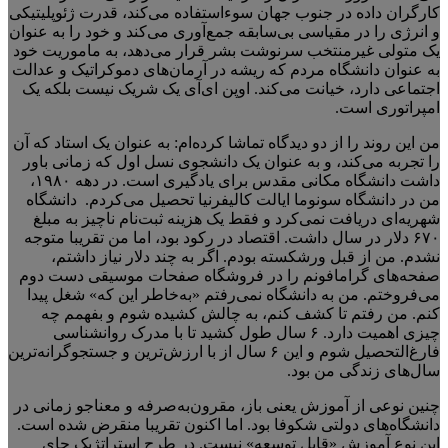
کارگران داده در جنوب جهان سوءاستفاده می‌کند، قدرت ژئوپلیتیکی
و انرژی را در مقیاسی بی‌سابقه جمع‌آوری می‌کند و خود را به عنوان
یک متولی غیرمنتخب سرنوشت بشر قرار می‌دهد، به ماموریت خود
به عنوان دانشگاه مردم که ریشه در آرمان‌های دموکراتیک و عدالت
اجتماعی دارد، خیانت می‌کند. اوپن ای‌آی یک شریک نیست بلکه یک
امپراتوری است.
من این روند را از دو دیدگاه تماشا کرده‌ام: به عنوان یک استاد که آن
را تجربه می‌کند، و به عنوان یک دانشجوی نسل اول که زمانی باور
داشت دانشگاه مکانی مقدس برای یادگیری است. در دهه ۱۹۸۰،
من در دانشگاه سونوما ایالت کالیفرنیا تحصیل می‌کردم. دانشگاه
شهریه‌ای دریافت نمی‌کرد و فقط یک هزینه ثبت‌نام ناچیز به مبلغ
۶۷۰ دلار در سال داشت. اقتصاد در رکود بود، اما من تقریبا متوجه
نشدم. من از قبل ورشکسته بودم. اگر به چند دلار نیاز داشتم،
صفحه‌های گرامافونم را در فروشگاه صفحات موسیقی دست دوم
می‌فروختم. من به دانشگاه نمی‌رفتم «به‌خاطر این که» شغل پیدا
کنم. من رفتم تا کشف کنم، به چالش کشیده شوم و بفهمم چه
چیزی اهمیت دارد. ۶ سال طول کشید تا با مدرک روانشناسی
فارغ‌التحصیل شوم و این ۶ سال از با ارزش‌ترین و جستجوگرانه‌ترین
سال‌های زندگی من بود.
چنین نوعی از آموزش یعنی باز، مقرون‌به‌صرفه و معناجو زمانی در
دانشگاه‌های دولتی شکوفا بود. اما اکنون تقریبا منقرض شده است.
این نوع آموزش «قابل توسعه» نیست. در طرح استراتژیک جای