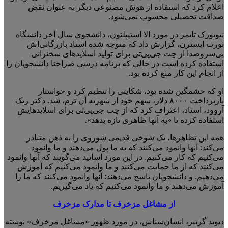
اعلام کرد که استفاده از هوش مصنوعی دیگر به عنوان نقض
صداقت تحصیلی محسوب نمی‌شود.
نیویورک تایمز در مورد الا استیپلتون، دانشجوی سال آخر دانشگاه
نورث ایسترن، گزارش داد که متوجه شده استاد بازرگانی‌اش
بی‌سروصدا از چت جی‌پی‌تی برای تولید اسلایدهای سخنرانی
استفاده کرده است در حالی که برنامه درسی صراحتا دانشجویان را
از انجام این کار منع کرده بود.
او که خشمگین شده بود، شکایتی را تنظیم کرد و خواستار
بازپرداخت ۸۰۰۰ دلار، سهم خود از شهریه آن ترم، شد. دکتر ریک
آروود، استاد، اعتراف کرد که از چت جی‌پی‌تی برای اسلایدهایش
استفاده کرده تا «به آنها ظاهری تازه بدهد».
همه این تظاهرها، یک شوخی قدیمی شوروی را به ذهن متبادر
می‌کند: آنها وانمود می‌کنند که به ما پول می‌دهند و ما وانمود
می‌کنیم که کار می‌کنیم. در این مورد اساتید می‌گویند که آنها وانمود
می‌کنند که از ما حمایت می‌کنند و ما وانمود می‌کنیم که آموزش
می‌دهیم. و دانشجویان پاسخ می‌دهند: آنها وانمود می‌کنند که ما را
آموزش می‌دهند و ما وانمود می‌کنیم که یاد می‌گیریم.
از مشاغل مزخرف تا مدارک مزخرف
دیوید گریبر، انسان‌شناس، در مورد ظهور «مشاغل مزخرف» نوشته