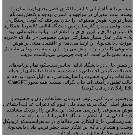
سیستم دانشگاه ایالتی کالیفرنیا اکنون فصل بعدی آن داستان را
نوشته است. مدیران در مواجهه با کسری بودجه و کاهش ثبت‌نام،
شعار نوآوری هوش مصنوعی را چنان پذیرفتند که گویی رستگاری
است. وقتی میلدرد گارسیا، رئیس دانشگاه ایالتی کالیفرنیا، همکاری
۱۷ میلیون دلاری با اوپن ای‌آی را اعلام کرد، بیانیه مطبوعاتی نوید
یک «ابتکار عمل بسیار مشارکتی دولتی-خصوصی» را داد که «تجربه
آموزشی دانشجویان را ارتقا می‌دهد» و «اقتصاد مبتنی بر هوش
مصنوعی کالیفرنیا را به پیش می‌برد». این بیانیه مطبوعاتی مانند یک
بیانیه مطبوعاتی است که چت جی‌پی‌تی می‌توانست بنویسد.
در همین حال، در دانشگاه ایالتی سانفرانسیسکو، تمام برنامه‌های
تحصیلات تکمیلی اختصاص داده شده به تحقیقات انتقادی از جمله
مطالعات زنان و جنسیت و انسان‌شناسی، به دلیل کمبود بودجه به
حالت تعلیق درآمدند. اما جای نگرانی نیست: همه مجوز ChatGPT
Edu رایگان دریافت کردند!
پروفسور مارتا کنی، رئیس دپارتمان مطالعات زنان و جنسیت و
محقق اصلی کمک هزینه بنیاد ملی علوم که تأثیرات عدالت اجتماعی
هوش مصنوعی را بررسی می‌کند، این تناقض را از نزدیک مشاهده
کرد. اندکی پس از اعلام دانشگاه کالیفرنیا، او به همراه استاد
انسان‌شناسی مارتا لینکلن، سرمقاله‌ای در سانفرانسیسکو کرونیکل
نوشت و هشدار داد که این ابتکار جدید خطر فریب دادن دانشجویان
و تضعیف تفکر انتقادی را به همراه دارد.