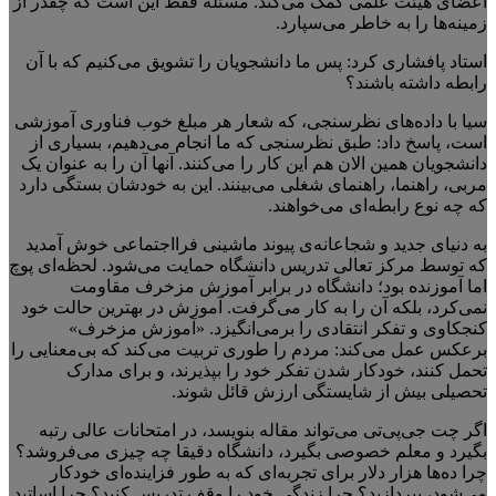
اعضای هیئت علمی کمک می‌کند. مسئله فقط این است که چقدر از
زمینه‌ها را به خاطر می‌سپارد.
استاد پافشاری کرد: پس ما دانشجویان را تشویق می‌کنیم که با آن
رابطه داشته باشند؟
سیا با داده‌های نظرسنجی، که شعار هر مبلغ خوب فناوری آموزشی
است، پاسخ داد: طبق نظرسنجی که ما انجام می‌دهیم، بسیاری از
دانشجویان همین الان هم این کار را می‌کنند. آنها آن را به عنوان یک
مربی، راهنما، راهنمای شغلی می‌بینند. این به خودشان بستگی دارد
که چه نوع رابطه‌ای می‌خواهند.
به دنیای جدید و شجاعانه‌ی پیوند ماشینی فرااجتماعی خوش آمدید
که توسط مرکز تعالی تدریس دانشگاه حمایت می‌شود. لحظه‌ای پوچ
اما آموزنده بود؛ دانشگاه در برابر آموزش مزخرف مقاومت
نمی‌کرد، بلکه آن را به کار می‌گرفت. آموزش در بهترین حالت خود
کنجکاوی و تفکر انتقادی را برمی‌انگیزد. «آموزش مزخرف»
برعکس عمل می‌کند: مردم را طوری تربیت می‌کند که بی‌معنایی را
تحمل کنند، خودکار شدن تفکر خود را بپذیرند، و برای مدارک
تحصیلی بیش از شایستگی ارزش قائل شوند.
اگر چت جی‌پی‌تی می‌تواند مقاله بنویسد، در امتحانات عالی رتبه
بگیرد و معلم خصوصی بگیرد، دانشگاه دقیقا چه چیزی می‌فروشد؟
چرا ده‌ها هزار دلار برای تجربه‌ای که به طور فزاینده‌ای خودکار
می‌شود، بپردازید؟ چرا زندگی خود را وقف تدریس کنید؟ چرا اساتید