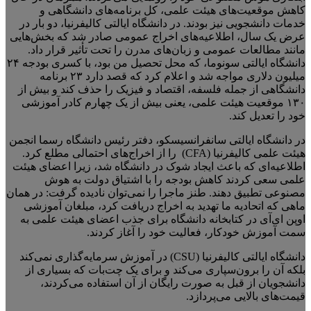
کاهش موقعیت‌های هیئت علمی، کل برنامه‌های دانشگاهی و
خدمات دانشجویی نیز بودند. در دانشگاه ایالتی کالیفرنیا، دو بار در
عرض یک سال، اطلاعیه‌های اخراج عمومی صادر شد که بخش‌هایی
مانند مطالعات عمومی و زبان‌های مدرن را تحت تأثیر قرار داد.
دانشگاه ایالتی سونوما، که محل تحصیل من بود، با کسری بودجه ۲۴
میلیون دلاری مواجه شد و اعلام کرد که قصد دارد ۲۳ برنامه
دانشگاهی از جمله فلسفه، اقتصاد و فیزیک را حذف کند و بیش از
۱۳۰ موقعیت هیئت علمی، یعنی بیش از یک چهارم کادر آموزشی
خود را تعدیل کند.
در دانشگاه ایالتی سانفرانسیسکو، دفتر رئیس دانشگاه رسما انجمن
هیئت علمی کالیفرنیا (CFA) را از اخراج‌های احتمالی مطلع کرد.
اطلاعیه‌ای که باعث ایجاد شوک در دانشگاه شد، زیرا اعضای هیئت
علمی سعی کردند کاهش بودجه را با اشتیاق دولت به هوش
مصنوعی تطبیق دهند. طنز ماجرا را نمی‌توان نادیده گرفت: در همان
ماهی که اتحادیه ما تهدید به اخراج دریافت کرد، مبلغان آموزشی
اوپن ای‌آی در کتابخانه دانشگاه برای جذب اعضای هیئت علمی به
سمت آموزش خودکار، فعالیت خود را آغاز کردند.
دانشگاه ایالتی کالیفرنیا (CSU) در آموزش سرمایه‌گذاری نمی‌کند
بلکه آن را برون‌سپاری می‌کند و برای یک چت‌بات که بسیاری از
دانشجویان از قبل به صورت رایگان از آن استفاده می‌کردند،
قیمت‌های بالایی می‌پردازد.