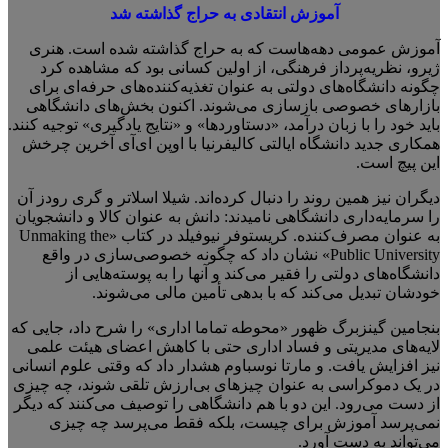
آموزش انتقادی به حراج گذاشته شد
آموزش عمومی دهه‌هاست که به حراج گذاشته شده است. هنری
ژیرو، نظریه‌پرداز فرهنگی، از اولین کسانی بود که مشاهده کرد
چگونه دانشگاه‌های دولتی به عنوان تغذیه‌کننده‌های حرفه‌ای برای
بازارهای خصوصی بازسازی می‌شوند. اکنون بخش‌های دانشگاهی
باید خود را با زبان درآمد، «دستاوردها» و «نتایج یادگیری» توجیه کنند.
همکاری جدید دانشگاه ایالتی کالیفرنیا با اوپن ای‌آی آخرین چرخش
این پیچ است.
دیگران نیز همین روند را دنبال کرده‌اند. شیلا اسلاتر و گری رودز آن
را سرمایه‌داری دانشگاهی نامیدند: دانش به عنوان کالا و دانشجویان
به عنوان مصرف‌کننده. کریستوفر نیوفیلد در کتاب «Unmaking the
Public University» نشان داد که چگونه خصوصی‌سازی در واقع
دانشگاه‌های دولتی را فقیر می‌کند و آنها را به پوسته‌هایی از
خودشان تبدیل می‌کند که با بدهی تأمین مالی می‌شوند.
بنجامین گینزبرگ ظهور «محوطه تماما اداری» را شرح داد، جایی که
لایه‌های مدیریتی و فساد اداری حتی با کاهش اعضای هیئت علمی
نیز افزایش یافت. و مارتا نوسباوم هشدار داد که وقتی علوم انسانی
در یک دموکراسی به عنوان چیزهای بی‌ارزش تلقی شوند، چه چیزی
از دست می‌رود. این دو با هم دانشگاهی را توصیف می‌کنند که دیگر
نمی‌پرسد آموزش برای چیست، بلکه فقط می‌پرسد چه چیزی
می‌تواند به دست آورد.