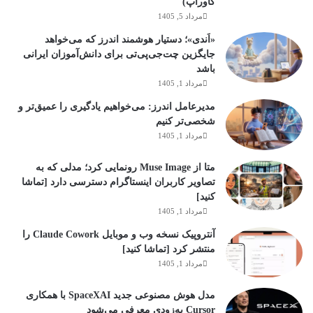
کاورآپ)
مرداد 5, 1405
«اَندی»؛ دستیار هوشمند اندرز که می‌خواهد
جایگزین چت‌جی‌پی‌تی برای دانش‌آموزان ایرانی
باشد
مرداد 1, 1405
مدیرعامل اندرز: می‌خواهیم یادگیری را عمیق‌تر و
شخصی‌تر کنیم
مرداد 1, 1405
متا از Muse Image رونمایی کرد؛ مدلی که به
تصاویر کاربران اینستاگرام دسترسی دارد [تماشا
کنید]
مرداد 1, 1405
آنتروپیک نسخه وب و موبایل Claude Cowork را
منتشر کرد [تماشا کنید]
مرداد 1, 1405
مدل هوش مصنوعی جدید SpaceXAI با همکاری
Cursor به‌زودی معرفی می‌شود