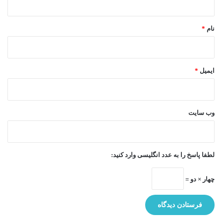
*
نام
*
ایمیل
*
وب‌ سایت
لطفا پاسخ را به عدد انگلیسی وارد کنید:
چهار × دو =