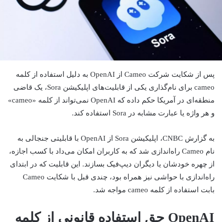
پس از شکایت شرکت Cameo از OpenAI به دلیل استفاده از کلمه
cameo برای نام‌گذاری یکی از قابلیت‌های اپلیکیشن Sora، یک قاضی
منطقه‌ای در آمریکا حکم داده که OpenAI نمی‌تواند از کلمه «cameo»
و هر واژه یا عبارت مشابه در Sora استفاده کند.
به گزارش CNBC، اپلیکیشن Sora از OpenAI با قابلیتی جنجالی به
نام Cameo راه‌اندازی شد که به کاربران امکان می‌داد با کسب اجازه،
از چهره خودشان یا دیگران دیپ‌فیک بسازند. این قابلیت که در ابتدای
راه‌اندازی با حواشی نیز همراه بود، چندی قبل با شکایت Cameo
بابت استفاده از کلمه cameo مواجه شد.
OpenAI حق استفاده قانونی از کلمه