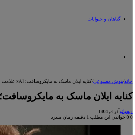
گیاهان و حیوانات
تغییر
خانه
/
هوش مصنوعی
/
کنایه ایلان ماسک به مایکروسافت؛ xAI علامت تجاری MacroHard را می‌خواهد
پوسته
کنایه ایلان ماسک به مایکروسافت؛ xAI علامت تجاری MacroHard را می‌خواه
دیجیاتو
آذر 3, 1404
0
0
خواندن این مطلب 1 دقیقه زمان میبرد