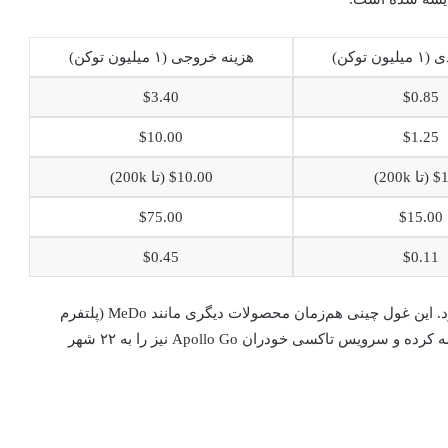
ن توکن)
هزینه خروجی (۱ میلیون توکن)
$3.40
$0.85
$10.00
$1.25
 200k)
$10.00 (تا 200k)
$75.00
$15.00
$0.45
$0.11
رونمایی از این مدل، بخشی از یک استراتژی بزرگ‌تر بایدو بود. این غول چینی هم‌زمان محصولات دیگری مانند MeDo (پلتفرم
ساخت اپلیکیشن بدون کد) و Oreate را در سطح جهانی عرضه کرده و سرویس تاکسی خودران Apollo Go نیز را به ۲۲ شهر