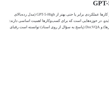
براساس بنچمارک‌های بایدو، ERNIE 5.0 در طیف وسیعی از کارها عملکردی برابر یا حتی بهتر از GPT-5-High (مدل رده‌بالای
رگ برنده اصلی بایدو، در حوزه‌هایی است که برای کسب‌وکارها اهمیت اساسی دارند:
این مدل در بنچمارک‌های OCRBench (تشخیص نوری کاراکترها) و DocVQA (پاسخ به سؤال از روی اسناد) توانسته است رقبای