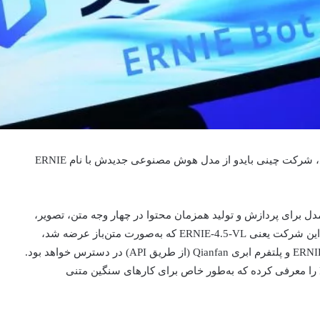
تنها یک روز پس از آنکه OpenAI مدل GPT-5.1 را منتشر کرد، شرکت چینی بایدو از مدل هوش مصنوعی جدیدش با نام ERNIE
ین مدل برای پردازش و تولید همزمان محتوا در چهار وجه متن، تصویر،
صدا و ویدیو طراحی شده است. همچنین برخلاف مدل اخیر این شرکت یعنی ERNIE-4.5-VL که به‌صورت متن‌باز عرضه شد،
ERNIE 5.0 انحصاری است و فقط از طریق وب‌سایت ERNIE Bot و پلتفرم ابری Qianfan (از طریق API) در دسترس خواهد بود.
بایدو همچنین نسخه دیگری به نام ERNIE 5.0 Preview 1022 را معرفی کرده که به‌طور خاص برای کارهای سنگین متنی