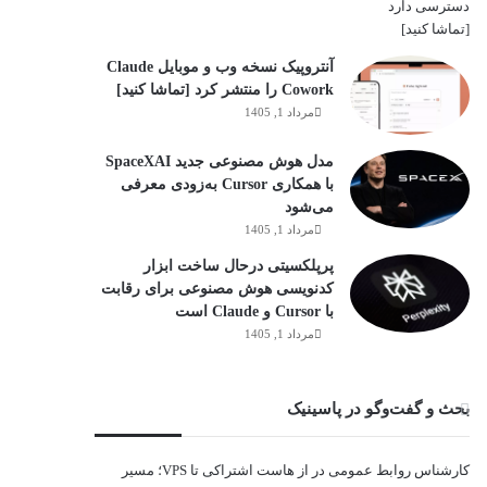
آنتروپیک نسخه وب و موبایل Claude
Cowork را منتشر کرد [تماشا کنید]
مرداد 1, 1405
مدل هوش مصنوعی جدید SpaceXAI
با همکاری Cursor به‌زودی معرفی
می‌شود
مرداد 1, 1405
پرپلکسیتی درحال ساخت ابزار
کدنویسی هوش مصنوعی برای رقابت
با Cursor و Claude است
مرداد 1, 1405
بحث و گفت‌وگو در پاسینیک
کارشناس روابط عمومی
در
از هاست اشتراکی تا VPS؛ مسیر