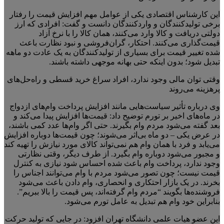
این کارشناس اقتصادی یکی از عوامل مهم افزایش قیمت را رفتار
برخی تولیدکنندگان و واردکنندگان دانست و گفت: افرادی که ارز
دولتی دریافت و کالا وارد می‌کنند، همان کالا را با نرخ آزاد
قیمت‌گذاری می‌کنند. احتکار، گران‌فروشی و نبود نظارت باعث
شده تغییر قیمت برای بسیاری از تولیدکنندگان به یک عادت دو ماهه
تبدیل شود؛ بدون اینکه حتی بهانه موجهی داشته باشند.
وقتی توان مالی وجود ندارد، افراد سراغ خرید قسطی و راه‌حل‌های
پرهزینه می‌روند
وی درباره تأثیر سیاست‌هایی مانند افزایش پرداخت وام‌های ازدواج
در ماه‌های اخیر بر تورم توضیح داد: قیمت‌ها افزایش پیدا می‌کند و
بعد گفته می‌شود مردم وام بگیرند. حتی اگر وام‌ها عدد کمی باشند،
در عرض یکی – دو ماه بی‌اثر می‌شوند؛ چون قیمت‌ها دوباره افزایش
می‌یابد و فرد با همان وام هم نمی‌تواند کالای مورد نیازش را تهیه کند
و مجبور می‌شود دوباره وام بگیرد. از طرف دیگر، وقتی نظارتی
وجود ندارد، پرداخت وام باعث شده احساس شود نیازی به کنترل
قیمت نیست؛ چون تصور می‌شود مردم با وام می‌توانند اجناس را
بخرند. در یک بازار احتکاری و انحصاری، وام دادن باعث می‌شود
فروشنده‌ها بگویند “مردم وام گرفته‌اند، پس قیمت را بالا ببریم”.
بنابراین خود وام هم تبدیل به عامل تورم می‌شود.
این عضو هیات علمی دانشگاه تهران افزود: در جایی که تولید حرکت