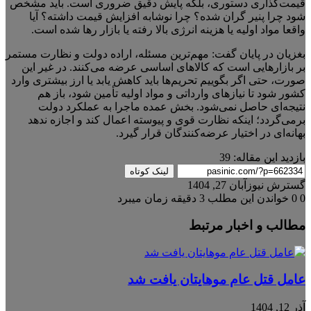
قیمت‌گذاری دستوری، بلکه پایش دقیق ضروری است. باید مشخص
شود چرا پنیر گران شده؟ چرا نوشابه افزایش قیمت داشته؟ آیا
واقعا مواد اولیه یا هزینه انرژی بالا رفته یا بازار رها شده است.
بغزیان در پایان گفت: مهم‌ترین مسئله، اراده دولت و نظارت مستمر
بر بازارهایی است که کالاهای اساسی عرضه می‌کنند. در غیر این
صورت، حتی اگر بگوییم تحریم‌ها باید کاهش یابد یا ارز بیشتری وارد
کشور شود تا نیازهای وارداتی و مواد اولیه تأمین شود، باز هم
نتیجه‌ای حاصل نمی‌شود. بخش عمده ماجرا به عملکرد دولت
برمی‌گردد؛ اینکه نظارت قوی و پیوسته اعمال کند و اجازه ندهد
بهانه‌ای در اختیار عرضه‌کنندگان قرار گیرد.
بازدید این مقاله:
39
لینک کوتاه
گسترش نیوز
آبان 27, 1404
0
0
خواندن این مطلب 3 دقیقه زمان میبرد
مطالب و اخبار مرتبط
عامل قتل عام موهایتان یافت شد
آذر 12, 1404