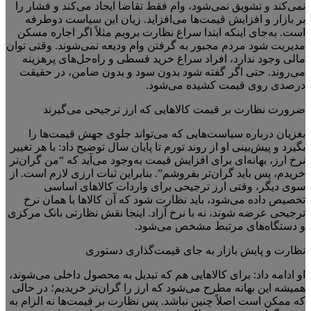
نمی‌کند و تشویق نمی‌شود، وام فقط تقاضا ایجاد می‌کند و فشار را
بر بازار و افزایش قیمت‌ها می‌افزاید. زیان این سیاست دوطرفه
است. به‌جای اینکه ابتدا سراغ نظارت برویم مثلاً اگر اجاره مسکن
مدیریت شود مردم مجبور به گرفتن وام ودیعه نمی‌شوند. وقتی توان
مالی وجود ندارد، افراد سراغ خرید قسطی و راه‌حل‌های پرهزینه
می‌روند. حتی اگر گفته شود بدون سود و بدون ضامن، در حقیقت
درصدی روی قیمت کشیده می‌شود.
ضرورت نظارت بر قیمت کالاهایی که ارز ترجیحی می‌گیرند
بغزیان درباره سیاست‌هایی که می‌تواند جلوی جهش قیمت‌ها را
بگیرد و پیش‌بینی او از روند تورم تا پایان سال توضیح داد: با هر تغییر
نرخ ارز، بهانه‌ای برای افزایش قیمت به‌وجود می‌آید که “من گران‌تر
خریدم، پس باید گران‌تر بفروشم”. بنابراین ثبات ارزی لازم است. از
سوی دیگر، وقتی ارز ترجیحی برای واردات کالاهای اساسی
تخصیص داده می‌شود، باید نظارت شود که آن کالاها با همان نرخ
ترجیحی عرضه شوند، نه با نرخ آزاد. اینجا نقش نظارتی بانک مرکزی
و دستگاه‌های مرتبط مشخص می‌شود.
نظارت و پایش بازار به جای قیمت‌گذاری دستوری
او ادامه داد: برای کالاهایی هم که تبدیل به محصول داخلی می‌شوند،
همیشه این بهانه مطرح می‌شود که ارز را گران‌تر خریدیم؛ در حالی
که ممکن است اصلاً چنین نباشد. پس نظارت بر قیمت‌ها نه الزام به