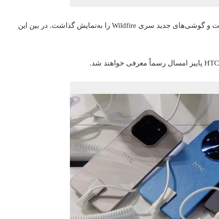
شرکت HTC حضور فعالی در نمایشگاه جیتکس امسال داشت و گوشی‌های جدید سری Wildfire را به‌نمایش گذاشت. در بین این