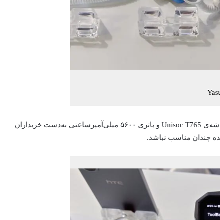
Yas
یکی از گوشی‌های جدید اچ‌تی‌سی ظاهر گیمینگ دارد و با تراشه‌ی Unisoc T765 و باتری ۵۶۰۰ میلی‌آمپرساعتی به‌دست خریداران
نده چندان مناسب نباشد.