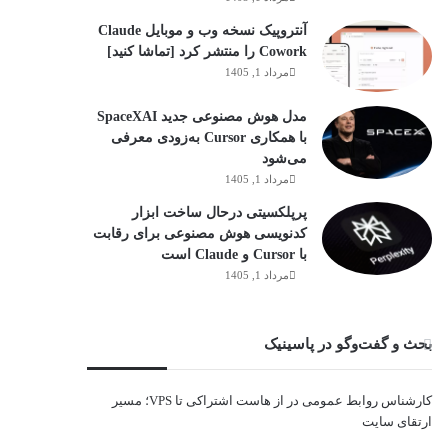
آنتروپیک نسخه وب و موبایل Claude
Cowork را منتشر کرد [تماشا کنید]
مرداد 1, 1405
مدل هوش مصنوعی جدید SpaceXAI
با همکاری Cursor به‌زودی معرفی
می‌شود
مرداد 1, 1405
پرپلکسیتی درحال ساخت ابزار
کدنویسی هوش مصنوعی برای رقابت
با Cursor و Claude است
مرداد 1, 1405
بحث و گفت‌وگو در پاسینیک
کارشناس روابط عمومی
در
از هاست اشتراکی تا VPS؛ مسیر
ارتقای سایت