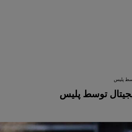
وسط پلیس
یجیتال توسط پلیس