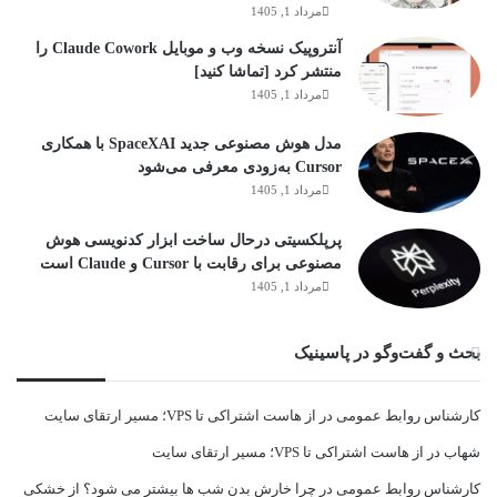
مرداد 1, 1405
آنتروپیک نسخه وب و موبایل Claude Cowork را
منتشر کرد [تماشا کنید]
مرداد 1, 1405
مدل هوش مصنوعی جدید SpaceXAI با همکاری
Cursor به‌زودی معرفی می‌شود
مرداد 1, 1405
پرپلکسیتی درحال ساخت ابزار کدنویسی هوش
مصنوعی برای رقابت با Cursor و Claude است
مرداد 1, 1405
بحث و گفت‌وگو در پاسینیک
کارشناس روابط عمومی
در
از هاست اشتراکی تا VPS؛ مسیر ارتقای سایت
شهاب
در
از هاست اشتراکی تا VPS؛ مسیر ارتقای سایت
کارشناس روابط عمومی
در
چرا خارش بدن شب ها بیشتر می شود؟ از خشکی