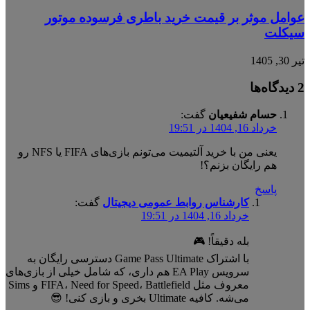
عوامل موثر بر قیمت خرید باطری فرسوده موتور
سیکلت
تیر 30, 1405
‫2 دیدگاه‌ها
حسام شفیعیان
گفت:
خرداد 16, 1404 در 19:51
یعنی من با خرید آلتیمیت می‌تونم بازی‌های FIFA یا NFS رو
هم رایگان بزنم؟!
پاسخ
کارشناس روابط عمومی دیجیتال
گفت:
خرداد 16, 1404 در 19:51
بله دقیقاً! 🎮
با اشتراک Game Pass Ultimate دسترسی رایگان به
سرویس EA Play هم داری، که شامل خیلی از بازی‌های
معروف مثل FIFA، Need for Speed، Battlefield و Sims
می‌شه. کافیه Ultimate بخری و بازی کنی! 😎