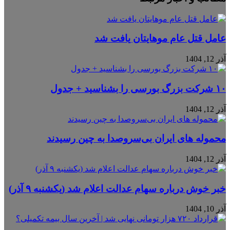
عامل قتل عام موهایتان یافت شد
آذر 12, 1404
۱۰ شرکت بزرگ بورسی را بشناسید + جدول
آذر 12, 1404
محموله‌ های ایران بی‌سروصدا به چین رسیدند
آذر 12, 1404
خبر خوش درباره سهام عدالت اعلام شد (یکشنبه ۹ آذر)
آذر 10, 1404