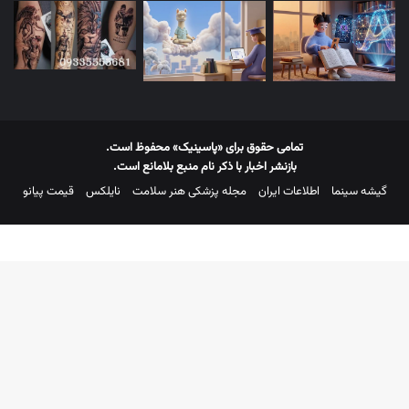
تمامی حقوق برای «پاسینیک» محفوظ است.
بازنشر اخبار با ذکر نام منبع بلامانع است.
گیشه سینما
اطلاعات ایران
مجله پزشکی هنر سلامت
نایلکس
قیمت پیانو