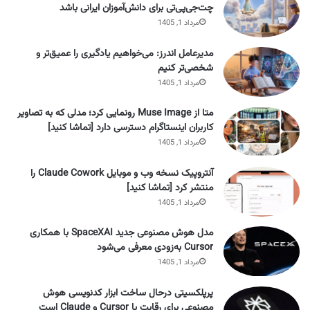
چت‌جی‌پی‌تی برای دانش‌آموزان ایرانی باشد
مرداد 1, 1405
مدیرعامل اندرز: می‌خواهیم یادگیری را عمیق‌تر و
شخصی‌تر کنیم
مرداد 1, 1405
متا از Muse Image رونمایی کرد؛ مدلی که به تصاویر
کاربران اینستاگرام دسترسی دارد [تماشا کنید]
مرداد 1, 1405
آنتروپیک نسخه وب و موبایل Claude Cowork را
منتشر کرد [تماشا کنید]
مرداد 1, 1405
مدل هوش مصنوعی جدید SpaceXAI با همکاری
Cursor به‌زودی معرفی می‌شود
مرداد 1, 1405
پرپلکسیتی درحال ساخت ابزار کدنویسی هوش
مصنوعی برای رقابت با Cursor و Claude است