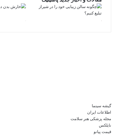
گیشه سینما
اطلاعات ایران
مجله پزشکی هنر سلامت
نایلکس
قیمت پیانو
X
فیس
واتس
تلگرام
لینکدین