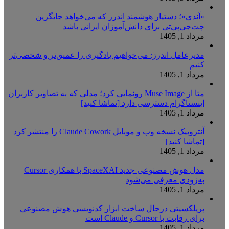
«اَندی»؛ دستیار هوشمند اندرز که می‌خواهد جایگزین
چت‌جی‌پی‌تی برای دانش‌آموزان ایرانی باشد
مرداد 1, 1405
مدیرعامل اندرز: می‌خواهیم یادگیری را عمیق‌تر و شخصی‌تر
کنیم
مرداد 1, 1405
متا از Muse Image رونمایی کرد؛ مدلی که به تصاویر کاربران
اینستاگرام دسترسی دارد [تماشا کنید]
مرداد 1, 1405
آنتروپیک نسخه وب و موبایل Claude Cowork را منتشر کرد
[تماشا کنید]
مرداد 1, 1405
مدل هوش مصنوعی جدید SpaceXAI با همکاری Cursor
به‌زودی معرفی می‌شود
مرداد 1, 1405
پرپلکسیتی درحال ساخت ابزار کدنویسی هوش مصنوعی
برای رقابت با Cursor و Claude است
مرداد 1, 1405