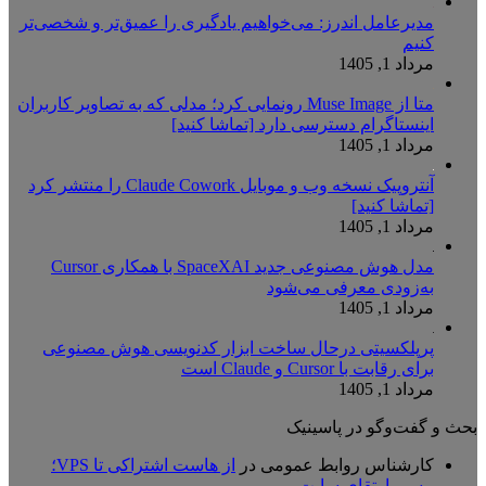
مدیرعامل اندرز: می‌خواهیم یادگیری را عمیق‌تر و شخصی‌تر
کنیم
مرداد 1, 1405
متا از Muse Image رونمایی کرد؛ مدلی که به تصاویر کاربران
اینستاگرام دسترسی دارد [تماشا کنید]
مرداد 1, 1405
آنتروپیک نسخه وب و موبایل Claude Cowork را منتشر کرد
[تماشا کنید]
مرداد 1, 1405
مدل هوش مصنوعی جدید SpaceXAI با همکاری Cursor
به‌زودی معرفی می‌شود
مرداد 1, 1405
پرپلکسیتی درحال ساخت ابزار کدنویسی هوش مصنوعی
برای رقابت با Cursor و Claude است
مرداد 1, 1405
بحث و گفت‌وگو در پاسینیک
کارشناس روابط عمومی
در
از هاست اشتراکی تا VPS؛
مسیر ارتقای سایت