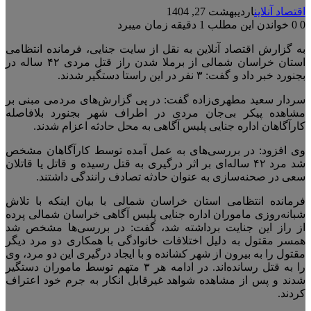
اقتصاد آنلاین
اردیبهشت 27, 1404
0
0
خواندن این مطلب 1 دقیقه زمان میبرد
به گزارش اقتصاد آنلاین به نقل از سایت جنایی، فرمانده انتظامی
استان خراسان شمالی از برملا شدن راز قتل مردی ۴۲ ساله در
بجنورد خبر داد و گفت: ۳ نفر در این راستا دستگیر شدند.
سردار سعید مطهری‌زاده گفت: در پی گزارش‌های مردمی مبنی بر
مشاهده پیکر بی‌جان مردی در اطراف شهر بجنورد بلافاصله
کارآگاهان اداره جنایی پلیس آگاهی به محل حادثه اعزام شدند.
وی افزود: در بررسی‌های به عمل آمده توسط کارآگاهان مشخص
شد مرد ۴۲ ساله‌ای بر اثر درگیری به قتل رسیده و قاتل یا قاتلان
سعی در صحنه‌سازی به عنوان حادثه تصادف رانندگی داشتند.
فرمانده انتظامی استان خراسان شمالی با بیان اینکه با تلاش
شبانه‌روزی ماموران اداره جنایی پلیس آگاهی خراسان شمالی پرده
از راز این جنایت برداشته شد، گفت: در بررسی‌ها مشخص شد
همسر مقتول به دلیل اختلافات خانوادگی با همکاری دو مرد دیگر
مقتول را به بیرون از شهر کشانده و با ایجاد درگیری این دو مرد، وی
را به قتل رسانده‌اند. در ادامه هر ۳ متهم توسط ماموران دستگیر
شدند و پس از مشاهده شواهد غیرقابل انکار به جرم خود اعتراف
کردند.