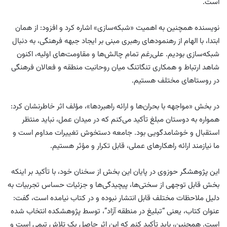
است.
نویسنده همچنین به اهمیت «شبکه‌سازی» اشاره کرد و افزود: از همان
ابتدا، با الهام از رهنمودهای رهبری مبنی بر ایجاد جبهه فرهنگی، به دنبال
شبکه‌سازی بودیم. علی‌رغم تمام چالش‌ها و مقاومت‌های اولیه، اکنون
شاهد ارتباط و همکاری تنگاتنگ میان روحانیت منطقه و فعالان فرهنگی
در روستاهای مختلف هستیم.
در بخش «مواجهه با بحران‌ها و ارائه راهبردها»، مؤلف اثر خاطرنشان کرد:
همواره به دوستان مبلغ تأکید می‌کنم که در میدان عمل، نباید منتظر
استقبال و خوشامدگویی بود. جامعه دستخوش تغییرات مداوم است و
ما نیازمند ارائه راهکارهای عملی، قابل تکرار و مؤثر هستیم.
این پژوهشگر حوزوی در پایان این بخش از سخنان خود، با تأکید بر اینکه
بخش قابل توجهی از سختی‌ها، پیچیدگی‌ها و جزئیات حساس تجربیات به
دلیل ملاحظات مختلف قابل انتشار نبوده و در کتاب نیامده است، گفت:
عنوان کتاب، یعنی “تبلیغ در منطقه آزاد”، توسط پژوهشکده انتخاب شده
است. همچنین، باید تأکید کنم که این اثر حاصل یک تلاش تیمی است و