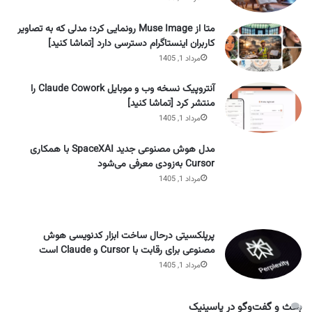
متا از Muse Image رونمایی کرد؛ مدلی که به تصاویر
کاربران اینستاگرام دسترسی دارد [تماشا کنید]
مرداد 1, 1405
آنتروپیک نسخه وب و موبایل Claude Cowork را
منتشر کرد [تماشا کنید]
مرداد 1, 1405
مدل هوش مصنوعی جدید SpaceXAI با همکاری
Cursor به‌زودی معرفی می‌شود
مرداد 1, 1405
پرپلکسیتی درحال ساخت ابزار کدنویسی هوش
مصنوعی برای رقابت با Cursor و Claude است
مرداد 1, 1405
بحث و گفت‌وگو در پاسینیک