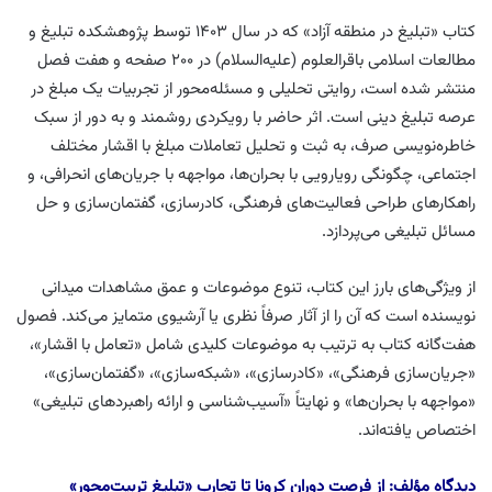
کتاب «تبلیغ در منطقه آزاد» که در سال ۱۴۰۳ توسط پژوهشکده تبلیغ و
مطالعات اسلامی باقرالعلوم (علیه‌السلام) در ۲۰۰ صفحه و هفت فصل
منتشر شده است، روایتی تحلیلی و مسئله‌محور از تجربیات یک مبلغ در
عرصه تبلیغ دینی است. اثر حاضر با رویکردی روشمند و به دور از سبک
خاطره‌نویسی صرف، به ثبت و تحلیل تعاملات مبلغ با اقشار مختلف
اجتماعی، چگونگی رویارویی با بحران‌ها، مواجهه با جریان‌های انحرافی، و
راهکارهای طراحی فعالیت‌های فرهنگی، کادرسازی، گفتمان‌سازی و حل
مسائل تبلیغی می‌پردازد.
از ویژگی‌های بارز این کتاب، تنوع موضوعات و عمق مشاهدات میدانی
نویسنده است که آن را از آثار صرفاً نظری یا آرشیوی متمایز می‌کند. فصول
هفت‌گانه کتاب به ترتیب به موضوعات کلیدی شامل «تعامل با اقشار»،
«جریان‌سازی فرهنگی»، «کادرسازی»، «شبکه‌سازی»، «گفتمان‌سازی»،
«مواجهه با بحران‌ها» و نهایتاً «آسیب‌شناسی و ارائه راهبردهای تبلیغی»
اختصاص یافته‌اند.
دیدگاه مؤلف: از فرصت دوران کرونا تا تجارب «تبلیغ تربیت‌محور»