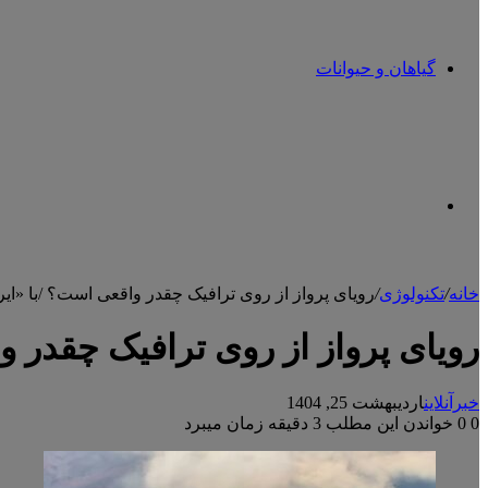
گیاهان و حیوانات
تغییر
خانه
/
تکنولوژی
/
رویای پرواز از روی ترافیک چقدر واقعی است؟ /با «ایر
پوسته
رویای پرواز از روی ترافیک چقدر و
خبرآنلاین
اردیبهشت 25, 1404
0
0
خواندن این مطلب 3 دقیقه زمان میبرد