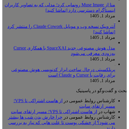
متا از Muse Image رونمایی کرد؛ مدلی که به تصاویر کاربران
اینستاگرام دسترسی دارد [تماشا کنید]
مرداد 1, 1405
آنتروپیک نسخه وب و موبایل Claude Cowork را منتشر کرد
[تماشا کنید]
مرداد 1, 1405
مدل هوش مصنوعی جدید SpaceXAI با همکاری Cursor
به‌زودی معرفی می‌شود
مرداد 1, 1405
پرپلکسیتی درحال ساخت ابزار کدنویسی هوش مصنوعی
برای رقابت با Cursor و Claude است
مرداد 1, 1405
بحث و گفت‌وگو در پاسینیک
کارشناس روابط عمومی
در
از هاست اشتراکی تا VPS؛
مسیر ارتقای سایت
شهاب
در
از هاست اشتراکی تا VPS؛ مسیر ارتقای سایت
کارشناس روابط عمومی
در
چرا خارش بدن شب ها بیشتر
می شود؟ از خشکی پوست تا علت هایی که نیاز به بررسی
دارند