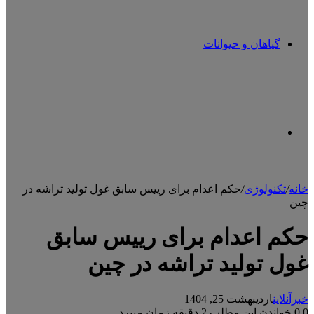
گیاهان و حیوانات
تغییر
خانه
/
تکنولوژی
/
حکم اعدام برای رییس سابق غول تولید تراشه در
چین
پوسته
حکم اعدام برای رییس سابق
غول تولید تراشه در چین
خبرآنلاین
اردیبهشت 25, 1404
0
0
خواندن این مطلب 2 دقیقه زمان میبرد