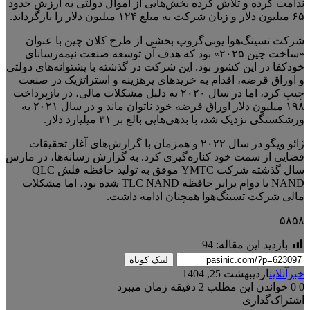
ندامت کرده و تلاش کرده بخش‌هایی از اموال دولتی به ارزش حدود
۶۵ میلیون دلار و زیان شرکت به مبلغ ۱۲۴ میلیون دلار را بازگرداند.
شرکت تسینگ‌هوا یونی‌گروپ بخشی از طرح کلان چین با عنوان
«ساخت چین ۲۰۲۵» بود که هدف آن توسعه صنعت نیمه‌رسانای
خودکفا در این کشور بود. این شرکت در گذشته با پشتوانه‌های دولتی
و اوراق قرضه، اقدام به خریدهای پرهزینه و استراتژیک در صنعت
چیپ کرد، اما در سال ۲۰۲۰ به دلیل مشکلات مالی، در بازپرداخت
۱۹۸ میلیون دلار اوراق قرضه خود ناتوان ماند و در سال ۲۰۲۱ به
ورشکستگی نزدیک شد، با بدهی‌هایی بالغ بر ۳۱ میلیارد دلار.
ژائو ویگو در سال ۲۰۲۲ و همزمان با گزارش‌های آغاز تحقیقات
قضایی از سمت خود کناره‌گیری کرد. به گزارش رسانه‌ها، در مارس
سال گذشته شرکت YMTC موفق به تولید حافظه فلش QLC
NAND با دوام برابر حافظه TLC NAND شده بود، اما مشکلات
مالی شرکت تسینگ‌هوا همچنان ادامه داشت.
۵۸۵۸
بازدید این مقاله:
94
لینک کوتاه
خبرآنلاین
اردیبهشت 25, 1404
0
0
خواندن این مطلب 2 دقیقه زمان میبرد
اشتراک‌گذاری