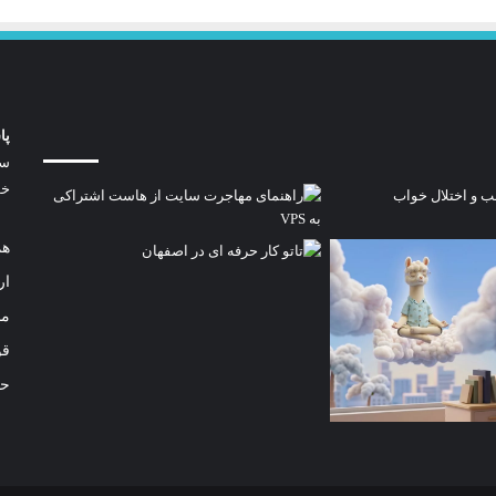
پا
خو
هم
ار
مد
قو
حر