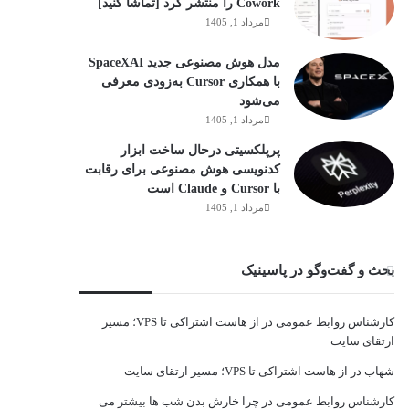
Cowork را منتشر کرد [تماشا کنید]
مرداد 1, 1405
مدل هوش مصنوعی جدید SpaceXAI
با همکاری Cursor به‌زودی معرفی
می‌شود
مرداد 1, 1405
پرپلکسیتی درحال ساخت ابزار
کدنویسی هوش مصنوعی برای رقابت
با Cursor و Claude است
مرداد 1, 1405
بحث و گفت‌وگو در پاسینیک
کارشناس روابط عمومی
در
از هاست اشتراکی تا VPS؛ مسیر
ارتقای سایت
شهاب
در
از هاست اشتراکی تا VPS؛ مسیر ارتقای سایت
کارشناس روابط عمومی
در
چرا خارش بدن شب ها بیشتر می