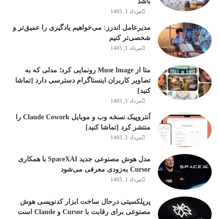
باشد
مرداد 1, 1405
مدیرعامل اندرز: می‌خواهیم یادگیری را عمیق‌تر و
شخصی‌تر کنیم
مرداد 1, 1405
متا از Muse Image رونمایی کرد؛ مدلی که به
تصاویر کاربران اینستاگرام دسترسی دارد [تماشا
کنید]
مرداد 1, 1405
آنتروپیک نسخه وب و موبایل Claude Cowork را
منتشر کرد [تماشا کنید]
مرداد 1, 1405
مدل هوش مصنوعی جدید SpaceXAI با همکاری
Cursor به‌زودی معرفی می‌شود
مرداد 1, 1405
پرپلکسیتی درحال ساخت ابزار کدنویسی هوش
مصنوعی برای رقابت با Cursor و Claude است