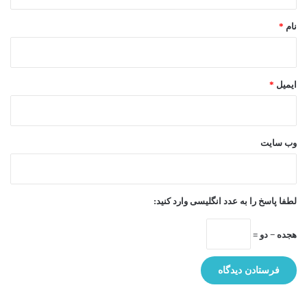
*
نام
*
ایمیل
*
وب‌ سایت
لطفا پاسخ را به عدد انگلیسی وارد کنید:
هجده − دو =