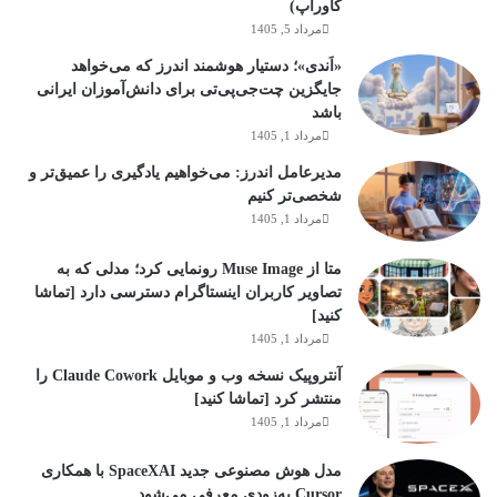
کاورآپ)
مرداد 5, 1405
«اَندی»؛ دستیار هوشمند اندرز که می‌خواهد
جایگزین چت‌جی‌پی‌تی برای دانش‌آموزان ایرانی
باشد
مرداد 1, 1405
مدیرعامل اندرز: می‌خواهیم یادگیری را عمیق‌تر و
شخصی‌تر کنیم
مرداد 1, 1405
متا از Muse Image رونمایی کرد؛ مدلی که به
تصاویر کاربران اینستاگرام دسترسی دارد [تماشا
کنید]
مرداد 1, 1405
آنتروپیک نسخه وب و موبایل Claude Cowork را
منتشر کرد [تماشا کنید]
مرداد 1, 1405
مدل هوش مصنوعی جدید SpaceXAI با همکاری
Cursor به‌زودی معرفی می‌شود