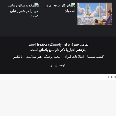
تمامی حقوق برای «پاسینیک» محفوظ است.
بازنشر اخبار با ذکر نام منبع بلامانع است.
گیشه سینما
اطلاعات ایران
مجله پزشکی هنر سلامت
نایلکس
قیمت پیانو
X
فیس
لینکدین
واتس
تلگرام
بوک
آپ