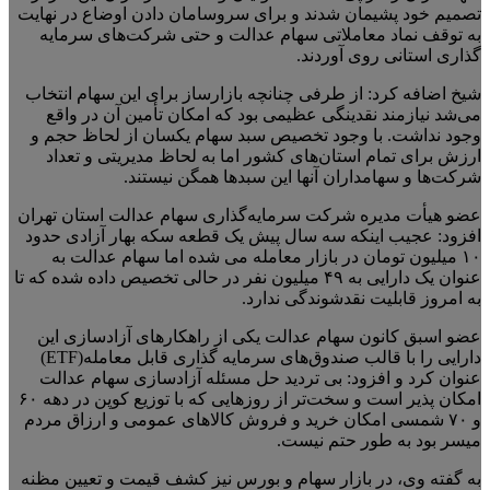
تصمیم خود پشیمان شدند و برای سروسامان دادن اوضاع در نهایت
به توقف نماد معاملاتی سهام عدالت و حتی شرکت‌های سرمایه
گذاری استانی روی آوردند.
شیخ اضافه کرد: از طرفی چنانچه بازارساز برای این سهام انتخاب
می‌شد نیازمند نقدینگی عظیمی بود که امکان تأمین آن در واقع
وجود نداشت. با وجود تخصیص سبد سهام یکسان از لحاظ حجم و
ارزش برای تمام استان‌های کشور اما به لحاظ مدیریتی و تعداد
شرکت‌ها و سهامداران آنها این سبدها همگن نیستند.
عضو هیأت مدیره شرکت سرمایه‌گذاری سهام عدالت استان تهران
افزود: عجیب اینکه سه سال پیش یک قطعه سکه بهار آزادی حدود
۱۰ میلیون تومان در بازار معامله می شده اما سهام عدالت به
عنوان یک دارایی به ۴۹ میلیون نفر در حالی تخصیص داده شده که تا
به امروز قابلیت نقدشوندگی ندارد.
عضو اسبق کانون سهام عدالت یکی از راهکارهای آزادسازی این
دارایی را با قالب صندوق‌های سرمایه گذاری قابل معامله(ETF)
عنوان کرد و افزود: بی تردید حل مسئله آزادسازی سهام عدالت
امکان پذیر است و سخت‌تر از روزهایی که با توزیع کوپن در دهه ۶۰
و ۷۰ شمسی امکان خرید و فروش کالاهای عمومی و ارزاق مردم
میسر بود به طور حتم نیست.
به گفته وی، در بازار سهام و بورس نیز کشف قیمت و تعیین مظنه