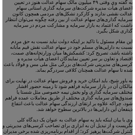
به گفته وی وقتی ۴۹ میلیون مالک سهام عدالت هنوز در تعیین
اعضای هیأت مدیره شرکت‌های سرمایه گذاری استانی سهام
عدالت نقشی ندارند و کارکرد تشکل‌های مردمی همچون کانون
سرمایه گذاری‌های سهام عدالت از بین رفته چگونه می‌توان انتظار
داشت که اعتماد به بازار سرمایه و مشارکت مردم در سرمایه
گذاری شکل بگیرد.
این مقام مسئول با تاکید بر اینکه دولت نباید نسبت به حق مردم
نسبت به دارایی‌های مسلم خود در سهام عدالت نقش قیم مآبانه
داشته باشد، تصریح کرد: کشمکش‌ها میان وزارتخانه‌های صمت،
اقتصاد و تعاون بر سر تعیین نمایندگان اعضای هیأت مدیره و
کرسی‌های مدیریتی شرکت‌های بزرگی مثل ملی مس و فولاد باعث
شده تا سهام عدالت همچنان کلافی سردرگم بماند.
به باور شیخ، باید امکان خرید و فروش سهام عدالت در نهایت برای
مالکان آن در بازار سرمایه فراهم شود تا زمینه حضور اقشار
مختلف سرمایه گذاری ولو بخش نیمه خصوصی مثل شستا یا
صندوق‌های سرمایه گذاری مختلف از طریق معاملات عمده فراهم
شود، چراکه علاوه بر ارتقای ارزندگی سهام عدالت باعث انتفاع
ذینفعان این دارایی‌ها در بالاترین سطوح خواهد شد.
وی با بیان اینکه باید به سهام عدالت به عنوان یک دیدگاه کلی
نگریست و از تبدیل آن به ابزاری برای تصاحب کرسی‌های مدیریتی و
کنترل شرکت‌ها پرهیز کرد؛ از اقدام برنامه‌ریزی شده برخی مدیران