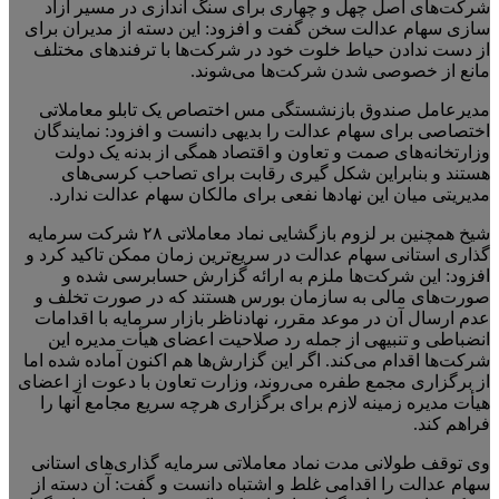
شرکت‌های اصل چهل و چهاری برای سنگ اندازی در مسیر آزاد
سازی سهام عدالت سخن گفت و افزود: این دسته از مدیران برای
از دست ندادن حیاط خلوت خود در شرکت‌ها با ترفندهای مختلف
مانع از خصوصی شدن شرکت‌ها می‌شوند.
مدیرعامل صندوق بازنشستگی مس اختصاص یک تابلو معاملاتی
اختصاصی برای سهام عدالت را بدیهی دانست و افزود: نمایندگان
وزارتخانه‌های صمت و تعاون و اقتصاد همگی از بدنه یک دولت
هستند و بنابراین شکل گیری رقابت برای تصاحب کرسی‌های
مدیریتی میان این نهادها نفعی برای مالکان سهام عدالت ندارد.
شیخ همچنین بر لزوم بازگشایی نماد معاملاتی ۲۸ شرکت سرمایه
گذاری استانی سهام عدالت در سریع‌ترین زمان ممکن تاکید کرد و
افزود: این شرکت‌ها ملزم به ارائه گزارش حسابرسی شده و
صورت‌های مالی به سازمان بورس هستند که در صورت تخلف و
عدم ارسال آن در موعد مقرر، نهادناظر بازار سرمایه با اقدامات
انضباطی و تنبیهی از جمله رد صلاحیت اعضای هیأت مدیره این
شرکت‌ها اقدام می‌کند. اگر این گزارش‌ها هم اکنون آماده شده اما
از برگزاری مجمع طفره می‌روند، وزارت تعاون با دعوت از اعضای
هیأت مدیره زمینه لازم برای برگزاری هرچه سریع مجامع آنها را
فراهم کند.
وی توقف طولانی مدت نماد معاملاتی سرمایه گذاری‌های استانی
سهام عدالت را اقدامی غلط و اشتباه دانست و گفت: آن دسته از