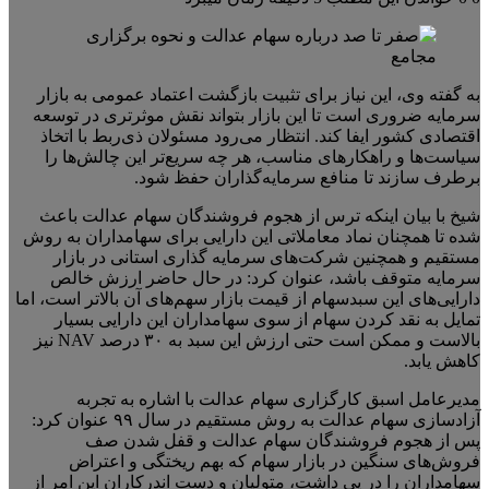
به گفته وی، این نیاز برای تثبیت بازگشت اعتماد عمومی به بازار
سرمایه ضروری است تا این بازار بتواند نقش موثرتری در توسعه
اقتصادی کشور ایفا کند. انتظار می‌رود مسئولان ذی‌ربط با اتخاذ
سیاست‌ها و راهکارهای مناسب، هر چه سریع‌تر این چالش‌ها را
برطرف سازند تا منافع سرمایه‌گذاران حفظ شود.
شیخ با بیان اینکه ترس از هجوم فروشندگان سهام عدالت باعث
شده تا همچنان نماد معاملاتی این دارایی برای سهامداران به روش
مستقیم و همچنین شرکت‌های سرمایه گذاری استانی در بازار
سرمایه متوقف باشد، عنوان کرد: در حال حاضر ارزش خالص
دارایی‌های این سبدسهام از قیمت بازار سهم‌های آن بالاتر است، اما
تمایل به نقد کردن سهام از سوی سهامداران این دارایی بسیار
بالاست و ممکن است حتی ارزش این سبد به ۳۰ درصد NAV نیز
کاهش یابد.
مدیرعامل اسبق کارگزاری سهام عدالت با اشاره به تجربه
آزادسازی سهام عدالت به روش مستقیم در سال ۹۹ عنوان کرد:
پس از هجوم فروشندگان سهام عدالت و قفل شدن صف
فروش‌های سنگین در بازار سهام که بهم ریختگی و اعتراض
سهامداران را در پی داشت، متولیان و دست اندرکاران این امر از