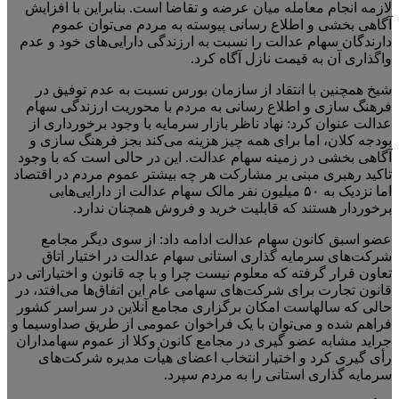
لازمه انجام معامله میان عرضه و تقاضا است. بنابراین با افزایش
آگاهی بخشی و اطلاع رسانی پیوسته به مردم می‌توان عموم
دارندگان سهام عدالت را نسبت به ارزندگی دارایی‌های خود و عدم
واگذاری آن به قیمت نازل آگاه کرد.
شیخ همچنین با انتقاد از سازمان بورس نسبت به عدم توفیق در
فرهنگ سازی و اطلاع رسانی به مردم با محوریت ارزندگی سهام
عدالت عنوان کرد: نهاد ناظر بازار سرمایه با وجود برخورداری از
بودجه کلان، اما برای همه چیز هزینه می‌کند بجز فرهنگ سازی و
آگاهی بخشی در زمینه سهام عدالت. این در حالی است که با وجود
تاکید رهبری مبنی بر مشارکت هر چه بیشتر عموم مردم در اقتصاد
اما نزدیک به ۵۰ میلیون نفر مالک سهام عدالت از دارایی‌هایی
برخوردار هستند که قابلیت خرید و فروش همچنان ندارد.
عضو اسبق کانون سهام عدالت ادامه داد: از سوی دیگر مجامع
شرکت‌های سرمایه گذاری استانی سهام عدالت در اختیار اتاق
تعاون قرار گرفته که معلوم نیست چرا و با چه قانون و اختیاراتی در
قانون تجارت برای شرکت‌های سهامی عام این اتفاق‌ها می‌افتد، در
حالی که سالهاست امکان برگزاری مجامع آنلاین در سراسر کشور
فراهم شده و می‌توان با یک فراخوان عمومی از طریق صداوسیما و
جراید مشابه عضو گیری در مجامع کانون وکلا از عموم سهامداران
رأی گیری کرد و اختیار انتخاب اعضای هیأت مدیره شرکت‌های
سرمایه گذاری استانی را به مردم سپرد.