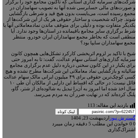
شرکت‌های سرمایه گذاری استانی که تاکنون مجامع خود را برگزار
و صورت‌های مالی حسابرسی شده آنها به تصویب سهامداران در
مجمع رسیده است، می‌بایست بدون هیچ قید و شرطی بازگشایی
شوند. چراکه شخصیت و ساختار حقوقی هر یک از این شرکت‌ها از
یکدیگر متفاوت بوده و دلیلی برای متوقف ماندن نمادمعاملاتی آنها با
شرط برگزاری سایر مجامع باقیمانده در استان‌ها وجود ندارد. آیا
منطقی است که بخاطر مجمع سهامداران ایران خودرو، منتظر
مجمع سهامداران سایپا بود؟
شیخ با تاکید بر لزوم اثربخشی کارکرد تشکل‌هایی همچون کانون
سرمایه گذاری‌های استانی سهام عدالت، گفت: تا به امروز حتی
برای یکبار در این کانون سخنی درباره دلیل عدم برگزاری مجامع
سالیانه و بازگشایی نماد معاملاتی این شرکت‌ها مطرح نشده و هیچ
کسی کوچک‌ترین حقوقی برای ۴۹ میلیون ایرانی مالک سهام عدالت
قائل نیست؛ در حالی که اقساط این دارایی از مالکان آن طی ۱۰
سال اخذ شده اما امروز به آن‌را تبدیل به شالوده‌ای از شتر، گاو،
پلنگ کرده‌اند که در نهایت ضرر آن به مردم می‌رسد.
بازدید این مقاله:
113
لینک کوتاه
گسترش نیوز
اردیبهشت 23, 1404
0
0
خواندن این مطلب 5 دقیقه زمان میبرد
اشتراک‌گذاری
X
فیس
واتس
تلگرام
لینکدین