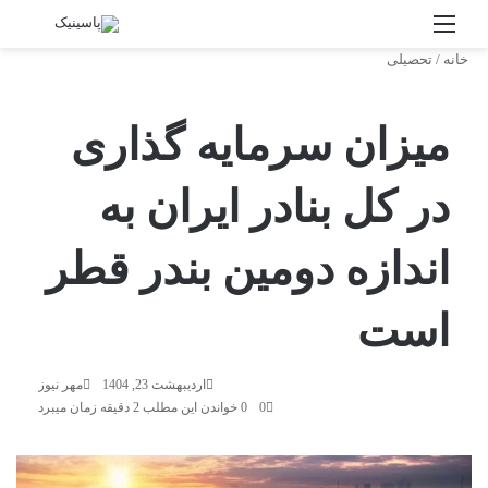
منو
جستج
خانه
/
تحصیلی
میزان سرمایه گذاری
در کل بنادر ایران به
اندازه دومین بندر قطر
است
اردیبهشت 23, 1404
مهر نیوز
0
0
خواندن این مطلب 2 دقیقه زمان میبرد