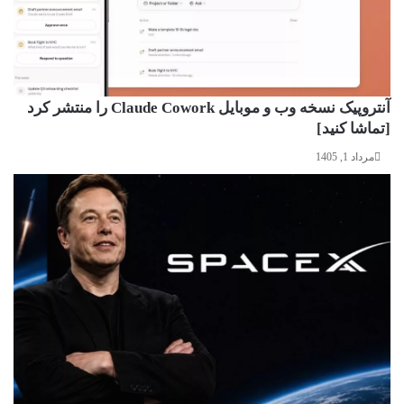
آنتروپیک نسخه وب و موبایل Claude Cowork را منتشر کرد
[تماشا کنید]
مرداد 1, 1405