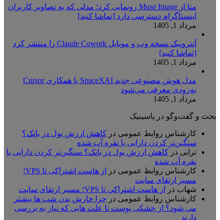
متا از Muse Image رونمایی کرد؛ مدلی که به تصاویر کاربران
اینستاگرام دسترسی دارد [تماشا کنید]
مرداد 1, 1405
آنتروپیک نسخه وب و موبایل Claude Cowork را منتشر کرد
[تماشا کنید]
مرداد 1, 1405
مدل هوش مصنوعی جدید SpaceXAI با همکاری Cursor
به‌زودی معرفی می‌شود
مرداد 1, 1405
بحث و گفت‌وگو در پاسینیک
کارشناس روابط عمومی
در
کاهش ارزش پول در بانک؟
سنگین‌تر کردن دارایی با نقره آب شده
ترابی
در
کاهش ارزش پول در بانک؟ سنگین‌تر کردن دارایی با
نقره آب شده
کارشناس روابط عمومی
در
از هاست اشتراکی تا VPS؛
مسیر ارتقای سایت
شهاب
در
از هاست اشتراکی تا VPS؛ مسیر ارتقای سایت
کارشناس روابط عمومی
در
چرا خارش بدن شب ها بیشتر
می شود؟ از خشکی پوست تا علت هایی که نیاز به بررسی
دارند