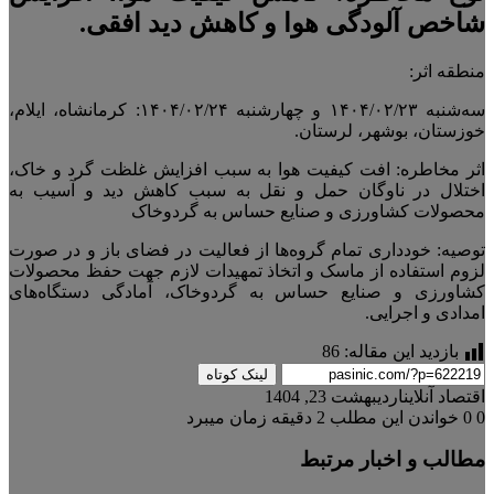
شاخص آلودگی هوا و کاهش دید افقی.
منطقه اثر:
سه‌شنبه ۱۴۰۴/۰۲/۲۳ و چهارشنبه ۱۴۰۴/۰۲/۲۴: کرمانشاه، ایلام،
خوزستان، بوشهر، لرستان.
اثر مخاطره: افت کیفیت هوا به سبب افزایش غلظت گرد و خاک،
اختلال در ناوگان حمل و نقل به سبب کاهش دید و آسیب به
محصولات کشاورزی و صنایع حساس به گردوخاک
توصیه: خودداری تمام گروه‌ها از فعالیت در فضای باز و در صورت
لزوم استفاده از ماسک و اتخاذ تمهیدات لازم جهت حفظ محصولات
کشاورزی و صنایع حساس به گردوخاک، آمادگی دستگاه‌های
امدادی و اجرایی.
بازدید این مقاله:
86
لینک کوتاه
اقتصاد آنلاین
اردیبهشت 23, 1404
0
0
خواندن این مطلب 2 دقیقه زمان میبرد
مطالب و اخبار مرتبط