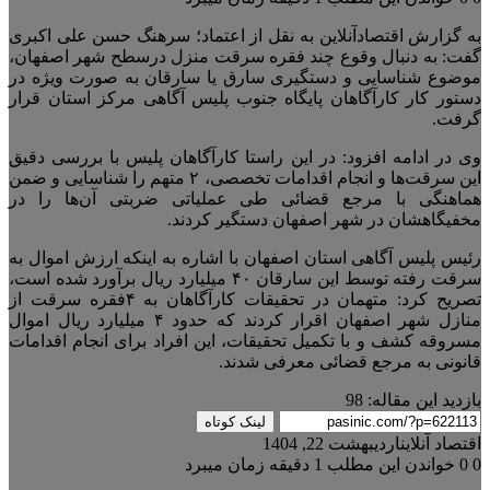
به گزارش اقتصادآنلاین به نقل از اعتماد؛ سرهنگ حسن علی اکبری
گفت: به دنبال وقوع چند فقره سرقت منزل درسطح شهر اصفهان،
موضوع شناسایی و دستگیری سارق یا سارقان به صورت ویژه در
دستور کار کارآگاهان پایگاه جنوب پلیس آگاهی مرکز استان قرار
گرفت.
وی در ادامه افزود: در این راستا کارآگاهان پلیس با بررسی دقیق
این سرقت‌ها و انجام اقدامات تخصصی، ۲ متهم را شناسایی و ضمن
هماهنگی با مرجع قضائی طی عملیاتی ضربتی آن‌ها را در
مخفیگاهشان در شهر اصفهان دستگیر کردند.
رئیس پلیس آگاهی استان اصفهان با اشاره به اینکه ارزش اموال به
سرقت رفته توسط این سارقان ۴۰ میلیارد ریال برآورد شده است،
تصریح کرد: متهمان در تحقیقات کارآگاهان به ۴فقره سرقت از
منازل شهر اصفهان اقرار کردند که حدود ۴ میلیارد ریال اموال
مسروقه کشف و با تکمیل تحقیقات، این افراد برای انجام اقدامات
قانونی به مرجع قضائی معرفی شدند.
بازدید این مقاله:
98
لینک کوتاه
اقتصاد آنلاین
اردیبهشت 22, 1404
0
0
خواندن این مطلب 1 دقیقه زمان میبرد