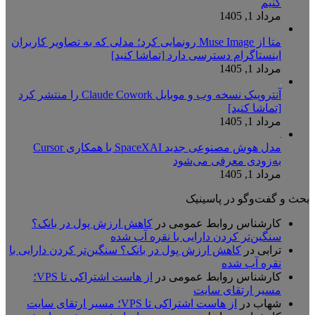
کنیم
مرداد 1, 1405
متا از Muse Image رونمایی کرد؛ مدلی که به تصاویر کاربران
اینستاگرام دسترسی دارد [تماشا کنید]
مرداد 1, 1405
آنتروپیک نسخه وب و موبایل Claude Cowork را منتشر کرد
[تماشا کنید]
مرداد 1, 1405
مدل هوش مصنوعی جدید SpaceXAI با همکاری Cursor
به‌زودی معرفی می‌شود
مرداد 1, 1405
بحث و گفت‌وگو در پاسینیک
کارشناس روابط عمومی
در
کاهش ارزش پول در بانک؟
سنگین‌تر کردن دارایی با نقره آب شده
ترابی
در
کاهش ارزش پول در بانک؟ سنگین‌تر کردن دارایی با
نقره آب شده
کارشناس روابط عمومی
در
از هاست اشتراکی تا VPS؛
مسیر ارتقای سایت
شهاب
در
از هاست اشتراکی تا VPS؛ مسیر ارتقای سایت