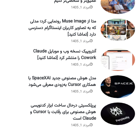
عمیق‌تر و شخصی‌تر کنیم
مرداد 1, 1405
متا از Muse Image رونمایی کرد؛ مدلی
که به تصاویر کاربران اینستاگرام دسترسی
دارد [تماشا کنید]
مرداد 1, 1405
آنتروپیک نسخه وب و موبایل Claude
Cowork را منتشر کرد [تماشا کنید]
مرداد 1, 1405
مدل هوش مصنوعی جدید SpaceXAI با
همکاری Cursor به‌زودی معرفی می‌شود
مرداد 1, 1405
پرپلکسیتی درحال ساخت ابزار کدنویسی
هوش مصنوعی برای رقابت با Cursor و
Claude است
مرداد 1, 1405