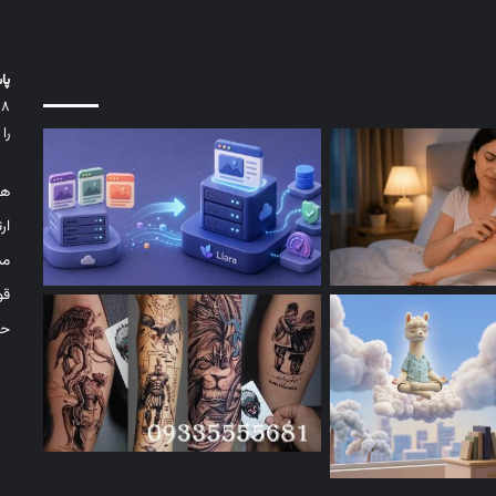
پا
را
هم
ار
مد
قو
حر