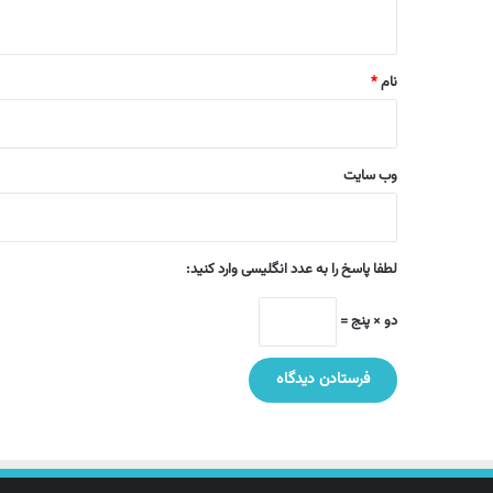
ه
*
نام
*
وب‌ سایت
لطفا پاسخ را به عدد انگلیسی وارد کنید:
دو × پنج =