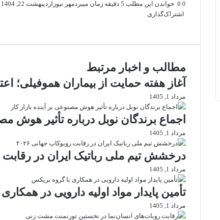
0
0
خواندن این مطلب 5 دقیقه زمان میبرد
مهر نیوز
اردیبهشت 22, 1404
اشتراک‌گذاری
X
فیس
واتس
تلگرام
لینکدین
بوک
آپ
مطالب و اخبار مرتبط
آغاز هفته حمایت از بیماران هموفیلی؛ اعت
مرداد 1, 1405
اجماع برندگان نوبل درباره تأثیر هوش مصنو
مرداد 1, 1405
درخشش تیم ملی رباتیک ایران در رقابت روب
مرداد 1, 1405
تأمین پایدار مواد اولیه دارویی در همکاری
مرداد 1, 1405