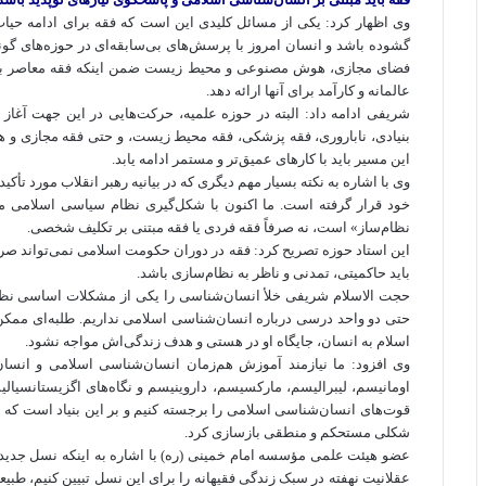
وی اظهار کرد: یکی از مسائل کلیدی این است که فقه برای ادامه حیا
گشوده باشد و انسان امروز با پرسش‌های بی‌سابقه‌ای در حوزه‌های گو
فضای مجازی، هوش مصنوعی و محیط زیست ضمن اینکه فقه معاصر باید د
عالمانه و کارآمد برای آنها ارائه دهد.
شریفی ادامه داد: البته در حوزه علمیه، حرکت‌هایی در این جهت آغا
بنیادی، ناباروری، فقه پزشکی، فقه محیط زیست، و حتی فقه مجازی و ه
این مسیر باید با کارهای عمیق‌تر و مستمر ادامه یابد.
وی با اشاره به نکته بسیار مهم دیگری که در بیانیه رهبر انقلاب مورد تأکی
خود قرار گرفته است. ما اکنون با شکل‌گیری نظام سیاسی اسلامی مو
نظام‌ساز» است، نه صرفاً فقه فردی یا فقه مبتنی بر تکلیف شخصی.
این استاد حوزه تصریح کرد: فقه در دوران حکومت اسلامی نمی‌تواند صرفاً
باید حاکمیتی، تمدنی و ناظر به نظام‌سازی باشد.
حجت الاسلام شریفی خلأ انسان‌شناسی را یکی از مشکلات اساسی نظ
اسلام به انسان، جایگاه او در هستی و هدف زندگی‌اش مواجه نشود.
وی افزود: ما نیازمند آموزش هم‌زمان انسان‌شناسی اسلامی و انسا
اومانیسم، لیبرالیسم، مارکسیسم، داروینیسم و نگاه‌های اگزیستانسیال
قوت‌های انسان‌شناسی اسلامی را برجسته کنیم و بر این بنیاد است که م
شکلی مستحکم و منطقی بازسازی کرد.
عضو هیئت علمی مؤسسه امام خمینی (ره) با اشاره به اینکه نسل جدید نی
عقلانیت نهفته در سبک زندگی فقیهانه را برای این نسل تبیین کنیم، طبیعتا