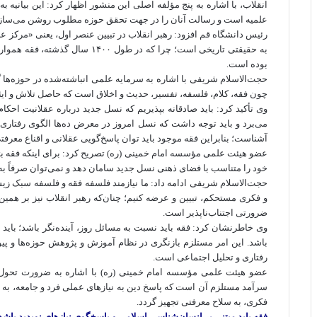
انقلاب، با اشاره به پنج مؤلفه اصلی این منشور اظهار کرد: این بیانیه 
علمیه است و رسالت آنان را در جهت تحقق حوزه مطلوب روشن می‌سازد
رئیس دانشگاه قم افزود: رهبر انقلاب در تبیین عنصر اول، یعنی «مرکز ع
به حقیقتی تاریخی است؛ چرا که در ط
بوده است.
حجت‌الاسلام شریفی با اشاره به سرمایه علمی انباشته‌شده در حوزه‌ها گ
چون فقه، کلام، فلسفه، تفسیر، حدیث و اخلاق است که حاصل تلاش و ای
وی تأکید کرد: باید صادقانه بپذیریم که نسل جدید درباره عقلانیت احکا
می‌برد و باید توجه داشت که نسل امروز در معرض ده‌ها الگوی رفتاری
آشناست؛ بنابراین فقه موجود باید توان پاسخ‌گویی عقلانی و اقناع معرفت
عضو هیئت علمی مؤسسه امام خمینی (ره) تصریح کرد: برای اینکه فقه بتو
خود را متناسب با فضای ذهنی نسل جدید سامان دهد و نمی‌توان صرفاً به 
حجت‌الاسلام شریفی ادامه داد: ما نیازمند فلسفه فقه و فلسفه سبک زیس
و فکری مستحکم، تبیین و عرضه کنیم؛ چنان‌که رهبر انقلاب نیز بر همین
ضرورتی اجتناب‌ناپذیر است.
وی خاطرنشان کرد: فقه باید نسبت به مسائل روز، آینده‌نگر باشد؛ باید 
باشد. این امر مستلزم بازنگری در نظام آموزش و پژوهش حوزه‌ها و پ
رفتاری و تحلیل اجتماعی است.
عضو هیئت علمی مؤسسه امام خمینی (ره) با اشاره به ضرورت تحول در
سرآمد مستلزم آن است که پاسخ دین به نیازهای عملی فرد و جامعه، به ز
فکری، به سلاح معرفتی تجهیز گردد.
فقه باید مبتنی بر انسان‌شناسی اسلامی و پاسخگوی نیازهای نوپدید باشد