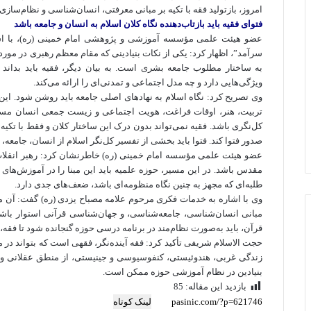
امروز، بازتولید فقه با تکیه بر مبانی معرفتی، انسان‌شناسی و نظام‌ساز
فتوای فقیه باید بازتاب‌دهنده نگاه کلان اسلام به انسان و جامعه باشد
عضو هیئت علمی مؤسسه آموزشی و پژوهشی امام خمینی (ره)، با اشاره
سرآمد”، اظهار کرد: یکی از نکات بنیادینی که مقام معظم رهبری در مور
به ساختار مطلوب جامعه بشری است. به بیان دیگر، فقیه باید بداند ج
ویژگی‌هایی دارد و چه مدل اجتماعی و تمدنی‌ای را ارائه می‌کند.
وی تصریح کرد: نگاه اسلام به نهادهای اصلی جامعه باید روشن شود. این
تربیت، هنر، اوقات فراغت، هویت اجتماعی و زیست جمعی انسان مسلم
کل‌نگری باشد. فقیه نمی‌تواند بدون درک این ساختار کلان و فقط با تکی
صدور فتوا کند. فتوا باید بخشی از تفسیر کل‌نگر اسلام از انسان، جامع
عضو هیئت علمی مؤسسه امام خمینی (ره) خاطرنشان کرد: رهبر انقلاب به 
مقدس باشد. در این مسیر، حوزه علمیه باید این مبنا را در آموزش‌های
طلبه‌ای که مجهز به چنین نگاه منظومه‌ای باشد، ضعف‌های جدی دارد.
وی با اشاره به خدمات فکری مرحوم علامه مصباح یزدی (ره) گفت: آن م
مبانی انسان‌شناسی، جامعه‌شناسی، و جهان‌شناسی قرآنی استوار باشد
قرآن، باید به‌صورت نظام‌مند در برنامه درسی حوزه گنجانده شود تا فقه، 
حجت الاسلام شریفی تأکید کرد: فقه آینده‌نگر، فقهی است که بتواند در
زندگی غربی،
هندوئیستی
، کنفوسیوسی و
جینیستی
، از منطق عقلانی و 
بنیادین در نظام آموزشی حوزه ممکن است.
بازدید این مقاله:
85
لینک کوتاه