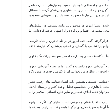
ت علمی و اجتماعی خود، باید نسبت به نیازهای انسان معاصر
ناگون مواجه است؛ از زیست‌فناوری و پزشکی گرفته تا مسائل
ر مرز این نیازها حضور داشته باشد و پاسخ‌هایی سنجیده،
ز شده است؛ امروز در موضوعاتی مانند شبیه‌سازی، سلول‌های
وش مصنوعی، فقها ورود کرده و آرا فقهی عرضه کرده‌اند، اما
د قرار گرفته، گفت: فقه امروز در مرحله‌ای نوین از حیات تاریخی
اجهیم؛ نظامی با گستره و عمقی بی‌نظیر، که نیازمند «فقه
 با نگاه فقه سنتی به اداره جامعه پاسخ دهد چراکه نگاه فقهی
ام آموزشی حوزه دانست و گفت: ما در نظام آموزشی حوزه،
حتی دو واحد درسی درباره انسان‌شناسی اسلامی نداریم. طلبه‌ای ممکن است ۲۰ سال درس بخواند، اما با یک متن جدی در مورد نگاه
ن‌شناسی تطبیقی هستیم. باید انسان‌شناسی‌های رقیب نظیر
یستی یا
هابزی
را بشناسیم، تحلیل و نقد کنیم و بر مبنای آن‌ها،
ی‌توان فقه، اخلاق، تفسیر و سایر علوم انسانی اسلامی را به
ازمند اقناع عقلی و معرفتی است، اظهار کرد: اگر ما نتوانیم
ً آن‌ها به سراغ مدل‌های دیگر خواهند رفت. بنابراین، وظیفه ما