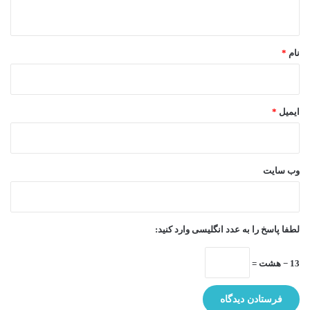
ه
*
نام
*
ایمیل
*
وب‌ سایت
لطفا پاسخ را به عدد انگلیسی وارد کنید:
13 − هشت =