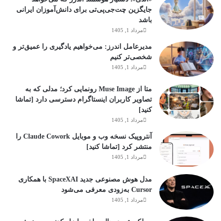
جایگزین چت‌جی‌پی‌تی برای دانش‌آموزان ایرانی
باشد
مرداد 1, 1405
مدیرعامل اندرز: می‌خواهیم یادگیری را عمیق‌تر و
شخصی‌تر کنیم
مرداد 1, 1405
متا از Muse Image رونمایی کرد؛ مدلی که به
تصاویر کاربران اینستاگرام دسترسی دارد [تماشا
کنید]
مرداد 1, 1405
آنتروپیک نسخه وب و موبایل Claude Cowork را
منتشر کرد [تماشا کنید]
مرداد 1, 1405
مدل هوش مصنوعی جدید SpaceXAI با همکاری
Cursor به‌زودی معرفی می‌شود
مرداد 1, 1405