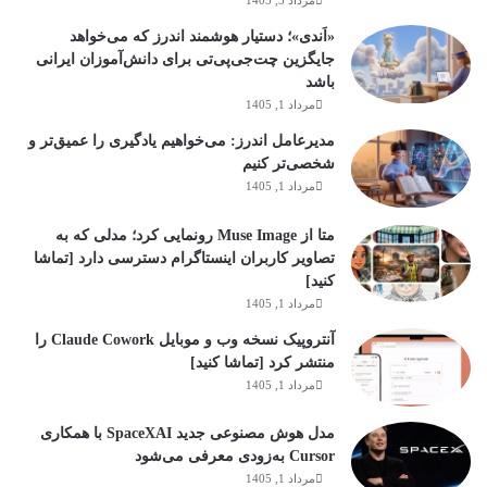
مرداد 5, 1405
«اَندی»؛ دستیار هوشمند اندرز که می‌خواهد
جایگزین چت‌جی‌پی‌تی برای دانش‌آموزان ایرانی
باشد
مرداد 1, 1405
مدیرعامل اندرز: می‌خواهیم یادگیری را عمیق‌تر و
شخصی‌تر کنیم
مرداد 1, 1405
متا از Muse Image رونمایی کرد؛ مدلی که به
تصاویر کاربران اینستاگرام دسترسی دارد [تماشا
کنید]
مرداد 1, 1405
آنتروپیک نسخه وب و موبایل Claude Cowork را
منتشر کرد [تماشا کنید]
مرداد 1, 1405
مدل هوش مصنوعی جدید SpaceXAI با همکاری
Cursor به‌زودی معرفی می‌شود
مرداد 1, 1405