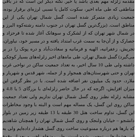
دمه زلزله مهم بعدی باشد یا خیر. نکته دیگر این است که در باقی
اطقی که طی ماه اخیر، سکوت کامل یا نسبی لرزه‌ای برقرار بوده،
عیت زیادی متمرکز شده است. گسل شمال تهران یکی از این
اطق است. (بزرگ‌ترین گسل تهران در جنوب دامنه رشته‌کوه البرز و
 شمال شهر تهران که از لشکرک و سوهانک آغاز شده تا فرحزاد و
ارک و از آن‌جا به سمت غرب امتداد یافته و در مسیر خود، نیاوران،
ریش، زعفرانیه، الهیه و فرمانیه و سعادت‌آباد و دره پونک را در بر
‌گیرد) گسل شمال تهران، طی ماه‌های اخیر زلزله‌های بسیار کوچکی
داشته ولی طی 10 سال اخیر، به تعداد جمعیت ساکن در نواحی غرب
ران و حتی شهرستان‌های همجوار و از جمله، شهر قدس و شهریار و
ارد، حدود یک میلیون نفر اضافه شده است. با در نظر گرفتن این
میزان افزایش، اگرچه که در حال حاضر زلزله‌ای با بزرگای 5 یا 4.8 و
ابه زلزله نظنز روی گسل شمال تهران نداریم ولی تعداد جمعیت
کن روی این گسل، یک مساله مهم است و البته با وجود مخاطرات
این گسل، تداوم ساخت هتل 30 طبقه با 13 طبقه زیر زمین در بلوار
نشجو – خیابان ولنجک و روی گسل شمال تهران را همچنان شاهدیم
 بارها هم درباره ممنوعیت ساخت روی گسل هشدار داده‌ایم ولی به
ن هشدارها بی‌توجهی شده است. طی روزهای اخیر و بعد از وقوع