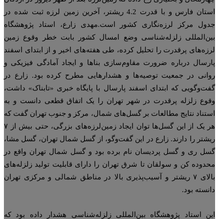
استان فارس و با قدرت 4.2 ریشتر، آخرین زمین لرزه ثبت شده در
ول مرکز لرزه‌نگاری کشور است.مهدی زارع، استاد پژوهشگاه
ن‌المللی زلزله‌شناسی وضع امسال کشور بابت خطر وقوع زمین
زه‌های پرقدرت را تحلیل کرده، طی هفته‌های اخیر و از ابتدای اسفند
رسال درباره ضرورت مقاوم‌سازی بناها و ایجاد آمادگی فیزیکی و
انی در جمعیت توصیه‌ها و هشدارهایی مطرح کرده بود. زارع در
ت‌وگویی که ابتدای اسفند پارسال با پایگاه خبری «تابناک» داشت،
وع زلزله پرقدرت در شهر تهران را یک اتفاق قطعی دانست و به
تناد نتایج مطالعات بر گسل‌های شمال، مرکز و جنوب تهران گفت که
هر یک از این گسل‌ها توان ایجاد زمین‌لرزه‌های بزرگی، حتی بیش از ۷
شتر را دارند. زارع در این گفت‌وگو، از گسل شمال تهران، گسل مشا،
ل ری و گسل پردیسان نام برده بود و گسل شمال تهران واقع در
دوده کن و سولقان تا شرق تهران را دارای قابلیت تولید زلزله‌های
بالای ۷ ریشتر و آسیب‌پذیری بالا در مناطق شمالی و مرکزی تهران
نسته بود.
ن استاد پژوهشگاه بین‌المللی زلزله‌شناسی هشدار داده بود که