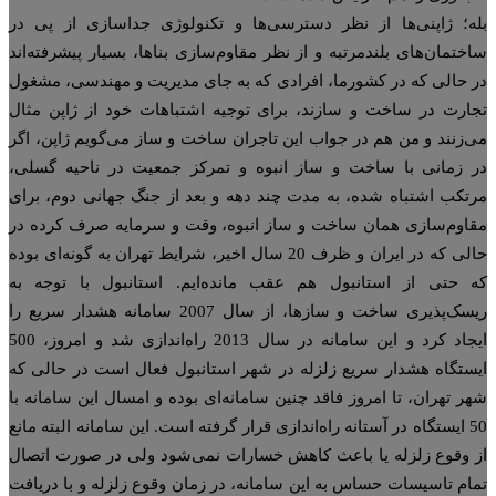
ه؛ ژاپنی‌ها از نظر دسترسی‌ها و تکنولوژی جداسازی از پی در
ختمان‌های بلندمرتبه و از نظر مقاوم‌سازی بناها، بسیار پیشرفته‌اند
 حالی که در کشورما، افرادی که به جای مدیریت و مهندسی، مشغول
ارت در ساخت و سازند، برای توجیه اشتباهات خود از ژاپن مثال
‌زنند و من هم در جواب این تاجران ساخت و ساز می‌گویم ژاپن، اگر
 زمانی با ساخت و ساز انبوه و تمرکز جمعیت در ناحیه گسلی،
تکب اشتباه شده، به مدت چند دهه و بعد از جنگ جهانی دوم، برای
اوم‌سازی همان ساخت و ساز انبوه، وقت و سرمایه صرف کرده در
حالی که در ایران و ظرف 20 سال اخیر، شرایط تهران به گونه‌ای بوده
 حتی از استانبول هم عقب مانده‌ایم. استانبول با توجه به
ریسک‌پذیری ساخت و سازها، از سال 2007 سامانه هشدار سریع را
ایجاد کرد و این سامانه در سال 2013 راه‌اندازی شد و امروز، 500
ستگاه هشدار سریع زلزله در شهر استانبول فعال است در حالی که
ر تهران، تا امروز فاقد چنین سامانه‌ای بوده و امسال این سامانه با
50 ایستگاه در آستانه راه‌اندازی قرار گرفته است. این سامانه البته مانع
 وقوع زلزله یا باعث کاهش خسارات نمی‌شود ولی در صورت اتصال
ام تاسیسات حساس به این سامانه، در زمان وقوع زلزله و با دریافت