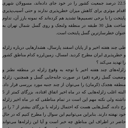
22.5 درصد جمعیت کشور را در خود جای داده‌اند، مسوولان شهری
دام موثری برای کاهش میزان خطرپذیری ندارند و حتی آسیب‌پذیری
یتخت را با برخی تصمیم‌ها تشدید هم کرده‌اند که نمونه بارز آن، تداوم
ساخت هتل 30 طبقه در منطقه ولنجک و روی گسل شمال تهران به
وان خطرساز‌ترین گسل پایتخت است.
 چند هفته اخیر و از پایان اسفند پارسال، هشدارهایی درباره زلزله
خطر‌پذیری ایران مطرح کردید. امسال، زمین‌لرزه کدام مناطق کشور
 تهدید می‌کند ؟
زله‌های چند هفته اخیر با توجه به وقوع زلزله در منطقه نطنز و
عیت گسل زفره (قم) در صورت جابه‌جایی گسل و همچنین، زلزله
طقه هجدک (کرمان) را می‌توان از چند جنبه مورد بررسی قرار داد.
البته اغلب زلزله‌هایی که در ماه اخیر اتفاق افتاده، بزرگای کمتر از 5
شته ولی نکته مهم این است در تمام مناطقی که در ماه اخیر زلزله
رخ داده، گسل‌هایی هست که احتمال زلزله با بزرگای بیشتر از 7 را در
د نهفته دارند. بنابراین می‌توانیم این سوال را مطرح کنیم که در حال
ضر در اطراف این مناطق چه خبر است و آیا این زلزله‌ها می‌تواند