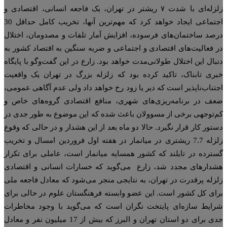
زلزله‌ای با شدت ۷ ریشتر در تهران، یک فاجعه انسانی، اقتصادی و
اجتماعی ایجاد خواهد کرد که مهم‌ترین آنها، تخریب کامل حداقل 30
صد ساختمان‌های فرسوده، افزایش آمار تلفات و مصدومان، اختلال
 فعالیت‌های اقتصادی و اجتماعی و ضربه سنگین به اقتصاد کشور به
بال این اختلال طولانی‌مدت خواهد بود. زارع در این گفت‌وگو با پایگاه
ری تابناک، تاکید کرده بود که زلزله بزرگ در تهران یک واقعیت
تناب‌ناپذیر است که دیر یا زود رخ خواهد داد ولی عدم آگاهی عمومی،
ف در برنامه‌ریزی‌های شهری، منافع اقتصادی گروه‌های خاص و
‌توجهی برخی از مسوولان باعث شده که این موضوع به‌ طور جدی در
تور کار قرار نگیرد. حالا دو ماه بعد از این هشدار و در حالی که وقوع
زلزله 7.7 ریشتری در میانمار در هفته اول فروردین امسال و تخریب
ترده در تایلند که کشور همسایه میانمار است، عاملی برای تکرار
دارهای مجدد شد، زارع می‌گوید که خسارات انسانی و اقتصادی
زله پرقدرت در تهران، به نتایجی منجر می‌شود که معادل فاجعه ملی
ای کل کشور است. این عضو وابسته فرهنگستان علوم در حالی برای
ایط سازه‌ای پایتخت نگران است که می‌گوید با وجود مخاطرات
جدی برای دو استان تهران و البرز که بیش از 17 میلیون نفر و معادل