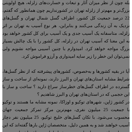
ه چون از نظر میزان آثار و تبعات و خسارت‌های زلزله، هیچ اولویتی
رگ‌تر و مهم‌تر از زلزله تهران در کشورنداریم چون همانطور که گفتم،
22 درصد جمعیت کل کشور، اطراف گسل شمال تهران و گسل‌های
دیک به آن زندگی می‌کنند و بنابراین، هر نوع آسیب به تهران بر اثر
زله، متاسفانه یک آسیب جدی و یک آسیب برای کل کشور خواهد بود
 این معنا که آسیب تهران در زلزله، کل کشور را با یک چالش بسیار
رگ مواجه خواهد کرد. امیدوارم با چنین آسیبی مواجه نشویم ولی
ی‌توان این خطر را زیر سایه امیدواری و آرزو فراموش کرد.
ا در بقیه کشورها و به‌خصوص، کشورهای پیشرفته که از نظر گسل‌ها،
ایط مشابه استان‌های تهران و البرز دارند، نمونه‌ای از ساخت و ساز
ترده در اطراف گسل‌های خطرساز سراغ دارید ؟ ساخت و ساز با
ن حجمی که در استان‌های تهران و البرز شاهدیم ؟
 کشور ژاپن، شهرهای توکیو و اوزاکا، نمونه مشابه ما هستند و توکیو
با جمعیت 25 میلیون نفری، مهم‌ترین مرکز تمرکز جمعیت جهان
محسوب می‌شود. با تکان گسل‌های خلیج توکیو، 25 میلیون نفر دچار
یب خواهند شد و به همین دلیل، متخصصان ژاپن بارها گفته‌اند که این