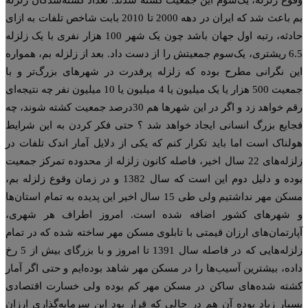
بم باعث شد که ایران در دهه 2000 تا 2010 بابت شاخص تلفات به ازای
حادثه، رتبه اول جهان باشد چون یک شهر 100 هزار نفری با یک زلزله
6.5 ریشتری، یک‌سوم جمعیتش را از دست داد. بعد از زلزله بم، همواره
ن نگرانی مطرح بوده که زلزله پرقدرت در شهرهای بزرگ‌تر و با
جمعیت 500 هزار یا یک میلیون یا 4 میلیون یا 10 میلیون نفر چه نتیجه‌ای
رقم خواهد زد و اگر در این شهرها هم 30‌درصد جمعیت کشته شوند، چه
ایع بزرگ انسانی ایجاد خواهد شد ؟ حتی فکر کردن به این شرایط
لناک است اما باید تکرار کنم که یکی از دلایل آمار اندک تلفات در
زلزله‌های 22 سال اخیر، فاصله کانون زلزله از محدوده تمرکز جمعیت
بوده و دلیل دوم این است که سال 1382 و در زمان وقوع زلزله بم،
مسکن مهر نداشتیم ولی طی 15 سال اخیر این پدیده به تمام استان‌ها
شهرهای کشور اضافه شده است. امروز اطراف هر شهری،
ارتمان‌های ارزان قیمتی با تابلوی مسکن مهر ساخته شده که در تمام
زلزله‌هایی که در فاصله سال 1391 تا امروز و با بزرگای بیش از 5 رخ
ده، بیشترین آسیب‌ها را در مسکن مهر شاهد بوده‌ایم و حتی اگر آمار
ته شده‌های ساکن در مسکن مهر کم بوده ولی خسارت اقتصادی
یار زیاد بوده آن هم در حالی که قرار بود این سرمایه‌گذاری ارزان