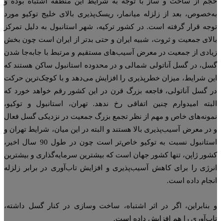
م از ساخت و ساز با توجه به شرایط این منطقه اشتباه بوده و
‌خصوص، بعد از زلزله میانمار، ریسک‌پذیری بالای خلیج توکیو مورد
جه قرار گرفته است. در کشور ترکیه، شهر استانبول به دلیل تمرکز
لای جمعیت و ثروت، شبیه ایران و حتی بدتر از ایران است چون بخش
ادی از جمعیت در معرض آسیب‌های مستقیم و مرتبط با جابه‌جا شدن
ل، در گسل آناتولی شمالی و در محدوده استانبول ساکن هستند که
ن شرایط، میزان خطرپذیری را افزایش می‌دهد و با کوچک‌ترین حرکت
 گسل آناتولی، فاجعه بزرگ قرن در این کشور رقم خواهد خورد که
بته امیدوارم چنین اتفاقی رخ ندهد. تهران، استانبول و توکیو،
ونه‌های خاص و مهم از نظر تجمع بزرگ جمعیت در نزدیکی گسل فعال
در معرض آسیب‌پذیری بالا هستند و البته در این میان، شرایط تهران و
استانبول نسبت به توکیو خاص‌تر است چون در طول 90 سال اخیر،
ور ژاپن، تنها کشور جهان است که بیشترین سرمایه‌گذاری و بیشترین
رژی را برای کاهش آسیب‌پذیری و افزایش تاب‌آوری در برابر زلزله
جام داده است.
بنابراین، اگر در اثر اشتباه، ساخت و‌سازی در کنار گسل داشته،
ب‌آوری را هم افزایش داده است.