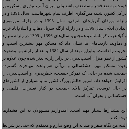
مت، به نفع قشر مستضعف باشد ولی میزان آسیب‌پذیری مسکن مهر
در کل کشور، شبیه مین‌گذاری اطرف تمام شهرهاست. سال 1391 و در
زلزله ورزقان آذربایجان شرقی، سال 1393 و در زلزله مورموری
آبدانان ایلام، سال 1396 و در زلزله ازگله سرپل ذهاب و اسلام‌آباد غرب
و گیلانغرب کرمانشاه و همچنین، سال‌های 1396 و 1399 در زلزله ملبارد
دماوند، بازدیدهای ما نشان داد که مسکن مهر بیشترین آسیب و
تخریب را داشت. بنابراین، بعد از سال 1382 و بعد از زلزله بم، وضعیت
ور از نظر میزان آسیب‌پذیری در برابر زلزله بدتر شده چون علاوه بر
یده مسکن مهر، خشکسالی و بی‌آبی هم باعث مهاجرت گسترده
عیت شده در حالی که تمرکز جمعیت، خطرپذیری و آسیب‌پذیری را
زایش خواهد داد. امروز چالش بزرگ کشور ما و بسیاری از کشورهای
 حال توسعه، تمرکز بالای جمعیت در کنار تغییرات اقلیمی و
کسالی و بحران آب است.
ن هشدارها بسیار مهم است. امیدواریم مسوولان به این هشدارها
جه کنند.
بته من نگاه صفر و صد به این وضع ندارم و معتقدم که حتی در شرایط