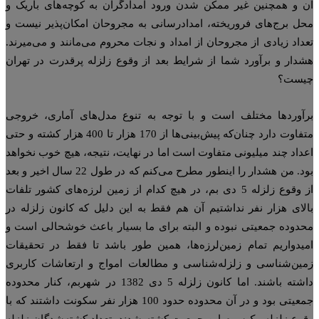
 و همچنین غیر ممکن شدن ورود امدادگران به کوچه‌های باریک و
ل برج‌های فروریخته، امدادرسانی به مجروحان امکان‌پذیر نیست و
داد زیادی از مجروحان از امداد و نجات محروم می‌مانند و می‌میرند.
دار و برآورد شما از شرایط بعد از وقوع زلزله پرقدرت در تهران
یست؟
آوردها مختلف است و با توجه به تنوع مدل‌های آماری، خروجی
متفاوت دارد چنان‌که پیش‌بینی‌ها از 170 هزار تا 400 هزار کشته و حتی
داد چند میلیونی متفاوت است اما در نهایت، نتیجه، هیچ خوب نخواهد
بود. من هشدار را اینطور مطرح می‌کنم که در طول 22 سال اخیر و بعد
از وقوع زلزله 5 دی بم، در هیچ کدام از زمین لرزه‌های کشور تلفات
لای هزار نفر نداشتیم آن هم فقط به این دلیل که کانون زلزله در
دوده جمعیتی نبوده و البته برای ما بسیار باعث خوشحالی است و
یدواریم تمام زمین‌لرزه‌ها، همین طور باشد تا فقط در تحقیقات
ین‌شناسی و زلزله‌شناسی و مطالعات امواج و ارتعاشات کاربری
داشته باشند. اما کانون زلزله 5 دی 1382 در شهربم، کنار محدوده
جمعیتی بود و در آن محدوده حدود 100 هزار نفر سکونت داشتند که با
وع زلزله، یک‌سوم این جمعیت کشته شدند. تعداد کشته‌شدگان زلزله