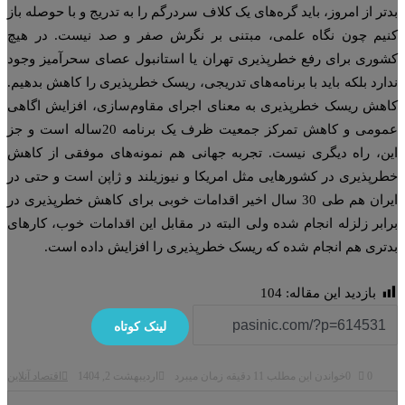
تر از امروز، باید گره‌های یک کلاف سردرگم را به تدریج و با حوصله باز
یم چون نگاه علمی، مبتنی بر نگرش صفر و صد نیست. در هیچ
وری برای رفع خطرپذیری تهران یا استانبول عصای سحرآمیز وجود
ارد بلکه باید با برنامه‌های تدریجی، ریسک خطرپذیری را کاهش بدهیم.
هش ریسک خطرپذیری به معنای اجرای مقاوم‌سازی، افزایش اگاهی
عمومی و کاهش تمرکز جمعیت ظرف یک برنامه 20‌ساله است و جز
ن، راه دیگری نیست. تجربه جهانی هم نمونه‌های موفقی از کاهش
رپذیری در کشورهایی مثل امریکا و نیوزیلند و ژاپن است و حتی در
ایران هم طی 30 سال اخیر اقدامات خوبی برای کاهش خطرپذیری در
ابر زلزله انجام شده ولی البته در مقابل این اقدامات خوب، کارهای
تری هم انجام شده که ریسک خطرپذیری را افزایش داده است.
بازدید این مقاله:
104
لینک کوتاه
0
0
خواندن این مطلب 11 دقیقه زمان میبرد
اردیبهشت 2, 1404
اقتصاد آنلاین