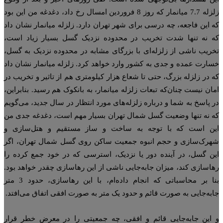
زلزله 7.7 میانمار که روز 8 فروردین امسال رخ داد، دغدغه من این بود
 این فاجعه، چه درسی برای شهر تهران دارد. زلزله میانمار نشان داد
 نه تنها شدت تخریب در محدوده نزدیک گسل بسیار زیاد است،
ریب ناشی از زلزله‌ای با بزرگای مشابه در محدوده نزدیک به گسل،
ارت عمده و جدی به کشور وارد خواهد کرد. زلزله میانمار نشان داد
 در زلزله بزرگ، حتی تا شعاع هزار کیلومتری هم از تاثیر و تخریب در
ان نیست چنان‌که تبعات زلزله میانمار، به بانکوک هم رسید. بنابراین،
 پاسخ به شما و درباره زلزله‌های مورد انتظار در سال جدید، می‌گویم
 نه تنها وضعیت گسل شمال تهران بسیار مهم است، دغدغه جدی من
ن است که با توجه به ساخت و ساز مستقیم و هتل‌سازی و
رک‌سازی و حجم انبوه جمعیت ساکن روی گسل شمال تهران، اگر
ن گسل، در آینده دور یا نزدیک، استرسی که در خود جمع کرده را
اسازی کند، میزان جابه‌جایی ناشی از این رهاسازی چقدر خواهد بود.
بنا بر محاسباتی که انجام داده‌ام، با این رهاسازی، حدود 3 متر
به‌جایی به صورت قائم و حدود یک متر به صورت افقی اتفاق می‌افتد.
این جابه‌جایی قائم و افقی، چه جمعیتی را در معرض خطر قرار