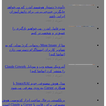
«اَندی»؛ دستیار هوشمند اندرز که می‌خواهد
جایگزین چت‌جی‌پی‌تی برای دانش‌آموزان
ایرانی باشد
مرداد 1, 1405
مدیرعامل اندرز: می‌خواهیم یادگیری را
عمیق‌تر و شخصی‌تر کنیم
مرداد 1, 1405
متا از Muse Image رونمایی کرد؛ مدلی که به
تصاویر کاربران اینستاگرام دسترسی دارد
[تماشا کنید]
مرداد 1, 1405
آنتروپیک نسخه وب و موبایل Claude Cowork
را منتشر کرد [تماشا کنید]
مرداد 1, 1405
مدل هوش مصنوعی جدید SpaceXAI با
همکاری Cursor به‌زودی معرفی می‌شود
مرداد 1, 1405
پرپلکسیتی درحال ساخت ابزار کدنویسی هوش
مصنوعی برای رقابت با Cursor و Claude است