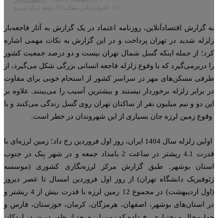
0
0
خواندن این مطلب 11 دقیقه زمان میبرد
 گزارش اقتصادآنلاین، روزنامه اعتماد در یک گزارش به آثار فاجعه‌بار
زله شدید در تهران پرداخت و در این گزارش به نکات مهمی اشاره
د؛ از جمله اینکه گسل شمال تهران بیست و دو درصد جمعیت کشور
 دربرمی‌گیرد که با وقوع زلزله فاجعه انسانی بزرگی شکل می‌گیرد، از
فی مسکن‌های مهر در سراسر کشور از استحام خوبی برای مقاوت
 برابر زلزله برخوردار نیستند و بیشترین آسیب را می‌بینند. علاوه بر
ن دو و نیم میلیون نفر از ساکنان تهران روی گسل زندگی می‌کنند و با
وع زمین لرزه جان بسیاری از این شهروندان در خطر است.
اولین زلزله سال 1404 ایران، روز اول فروردین رخ داد؛ زمین لرزه‌ای با
قدرت 4.1 ریشتر در ساعت 2 بامداد جمعه و در شهر بِنک در جنوب
تان بوشهر. طبق گزارش مرکز لرزه‌نگاری کشوری (موسسه
وفیزیک دانشگاه تهران) از روز اول فروردین امسال تا عصر دیروز
(اول اردیبهشت) در مجموع 12 زمین لرزه با قدرت بیش از 4 ریشتر و
 استان‌های بوشهر، اصفهان، هرمزگان، کرمان، خوزستان، فارس و
ارمحال و بختیاری رخ داده که زمین‌لرزه بعد از ظهر دیروز در اردکان