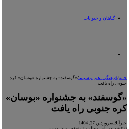
گیاهان و حیوانات
تغییر
خانه
/
فرهنگی، هنر و سینما
/
«گوسفند» به جشنواره «بوسان» کره
جنوبی راه یافت
پوسته
«گوسفند» به جشنواره «بوسان»
کره جنوبی راه یافت
خبرآنلاین
فروردین 27, 1404
0
0
خواندن این مطلب 1 دقیقه زمان میبرد