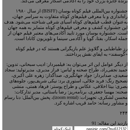
برنده جایزه بزرگ خود را به آکادمی اسکار معرفی می‌کند.
جشنواره بین‌المللی فیلم کوتاه بوسان (BISFF) از سال ۱۹۸۰
راه‌اندازی و با معرفی فیلم‌های کوتاه متفاوت به سراسر جهان،
به‌عنوان قطب فیلم‌های کوتاه آسیای شرقی شناخته می‌شود. هدف
این جشنواره کشف و معرفی فیلم‌های کوتاه متمایز به همه جهان
است. جشنواره بوسان مورد تایید آکادمی‌های معتبر فیلم جهان از
جمله اسکار، بفتا، گویا و آکادمی سینما و تلویزیون کانادا است.
رز طباطبایی و گلاویژ علم بازیگرانی هستند که در فیلم کوتاه
«گوسفند» به ایفای نقش پرداختند.
از دیگر عوامل این اثر می‌توان به: فیلمبردار: ادیب سبحانی، تدوین:
حمید نجفی‌راد، طراح صحنه و لباس: فراز مدیری، مدیرتولید: سجاد
سعیدی، صدابردار: جواد جهانگیری، صداگذار: زهره علی اکبری،
تصحیح رنگ: فربد جلالی، استوری برد: نیکی شریف‌پور، جلوه‌های
بصری: بیتا اخلاقی، عکاس و طراح پوستر: فرهاد همتی، منشی
صحنه: مهسا جعفری، برنامه‌ریز: رضا باستانی، مدیر تدارکات:
محسن لشکری، تجهیزات: (izoom rental)، پخش بین‌الملل: دنا رسام
و مشاور رسانه: حامد قریب اشاره کرد.
۲۴۴
بازدید این مقاله:
91
لینک کوتاه