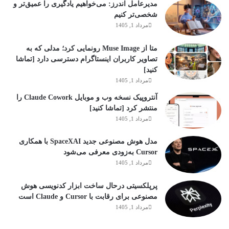
مدیرعامل اندرز: می‌خواهیم یادگیری را عمیق‌تر و
شخصی‌تر کنیم
مرداد 1, 1405
متا از Muse Image رونمایی کرد؛ مدلی که به
تصاویر کاربران اینستاگرام دسترسی دارد [تماشا
کنید]
مرداد 1, 1405
آنتروپیک نسخه وب و موبایل Claude Cowork را
منتشر کرد [تماشا کنید]
مرداد 1, 1405
مدل هوش مصنوعی جدید SpaceXAI با همکاری
Cursor به‌زودی معرفی می‌شود
مرداد 1, 1405
پرپلکسیتی درحال ساخت ابزار کدنویسی هوش
مصنوعی برای رقابت با Cursor و Claude است
مرداد 1, 1405