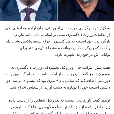
به گزارش خبرگزاری مهر به نقل از ورایتی، جان اولیور به ادعای یکی
از مقامات وزارت دادگستری مبنی بر اینکه به دلیل تایید نکردن
بازگرداندن حق اسلحه به مل گیبسون اخراج شده، واکنش نشان داد
و گفت که بازیگر «مکس دیوانه» و «شجاع دل» بیشتر برای
توانایی‌اش در جیغ زدن شهرت دارد.
هفته پیش الیزابت جی.اویر وکیل بخشودگی وزارت دادگستری به
نیویورک تایمز گفت یک روز پس از اینکه حاضر نشد نام گیبسون را به
فهرستی اضافه کند که شامل نام ۹ نفری بود که پیشنهاد می‌شد حق
داشتن اسلحه خود را دوباره به دست آورند، از شغلش اخراج شد.
اولیور گفت باورکردنی نیست که یک وکیل شغلش را از دست داده
زیرا حاضر نشده از حق داشتن اسلحه گیبسون دفاع کند. الیور در
برنامه «هفته گذشته امشب» با کنایه گفت: او اخراج شد زیرا فکر