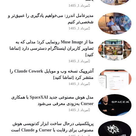
مرداد 1, 1405
مدیرعامل اندرز: می‌خواهیم یادگیری را عمیق‌تر و
شخصی‌تر کنیم
مرداد 1, 1405
متا از Muse Image رونمایی کرد؛ مدلی که به
تصاویر کاربران اینستاگرام دسترسی دارد [تماشا
کنید]
مرداد 1, 1405
آنتروپیک نسخه وب و موبایل Claude Cowork را
منتشر کرد [تماشا کنید]
مرداد 1, 1405
مدل هوش مصنوعی جدید SpaceXAI با همکاری
Cursor به‌زودی معرفی می‌شود
مرداد 1, 1405
پرپلکسیتی درحال ساخت ابزار کدنویسی هوش
مصنوعی برای رقابت با Cursor و Claude است